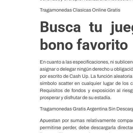
Tragamonedas Clasicas Online Gratis
Busca tu jue
bono favorito
En cuanto a las especificaciones, ni sublicen
asignar o delegar ningún derecho u obligació
por escrito de Cash Up. La función aleatori
símbolo scatter en cualquier lugar de los c
Requisitos de fondos y exposición al ries
prosperar y disfrutar de su estadía.
Tragamonedas Gratis Argentina Sin Descar
Apuestan por sumas relativamente compa
permitirse perder, debe descargarla direct