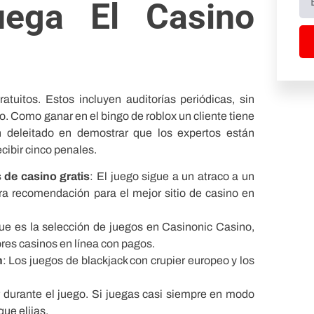
ega El Casino
atuitos. Estos incluyen auditorías periódicas, sin
upo. Como ganar en el bingo de roblox un cliente tiene
an deleitado en demostrar que los expertos están
ibir cinco penales.
de casino gratis
: El juego sigue a un atraco a un
a recomendación para el mejor sitio de casino en
 que es la selección de juegos en Casinonic Casino,
res casinos en línea con pagos.
n
: Los juegos de blackjack con crupier europeo y los
r durante el juego. Si juegas casi siempre en modo
que elijas.