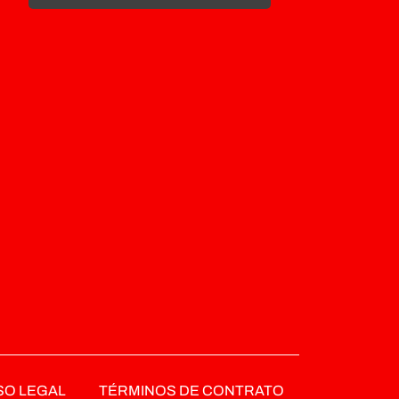
SO LEGAL
TÉRMINOS DE CONTRATO