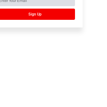
Sign Up