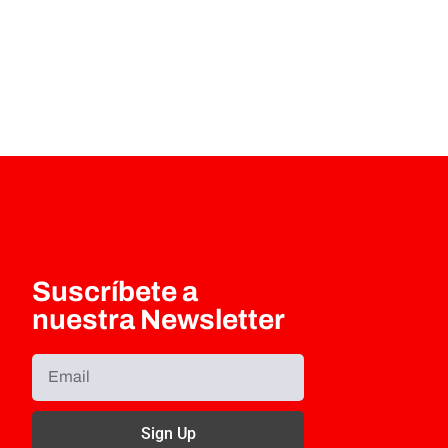
Suscríbete a
nuestra Newsletter
Sign Up