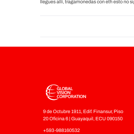
llegues allí, tragamonedas con eth esto no si
9 de Octubre 1911, Edif. Finansur, Piso
20 Oficina 6 | Guayaquil, ECU 090150
+593-988160532