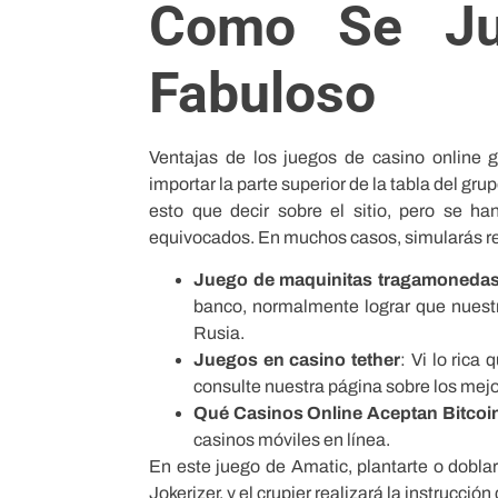
Como Se Ju
Fabuloso
Ventajas de los juegos de casino online gr
importar la parte superior de la tabla del gr
esto que decir sobre el sitio, pero se h
equivocados. En muchos casos, simularás rec
Juego de maquinitas tragamonedas 
banco, normalmente lograr que nuestr
Rusia.
Juegos en casino tether
: Vi lo rica
consulte nuestra página sobre los mejo
Qué Casinos Online Aceptan Bitcoi
casinos móviles en línea.
En este juego de Amatic, plantarte o dobla
Jokerizer, y el crupier realizará la instrucción 