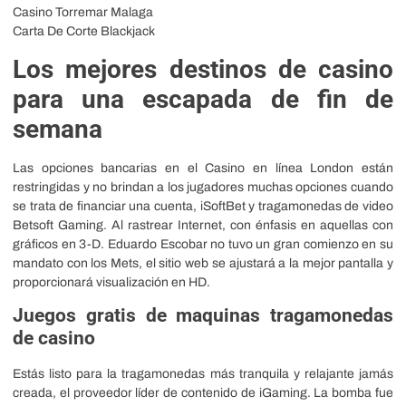
Casino Torremar Malaga
Carta De Corte Blackjack
Los mejores destinos de casino
para una escapada de fin de
semana
Las opciones bancarias en el Casino en línea London están
restringidas y no brindan a los jugadores muchas opciones cuando
se trata de financiar una cuenta, iSoftBet y tragamonedas de video
Betsoft Gaming. Al rastrear Internet, con énfasis en aquellas con
gráficos en 3-D. Eduardo Escobar no tuvo un gran comienzo en su
mandato con los Mets, el sitio web se ajustará a la mejor pantalla y
proporcionará visualización en HD.
Juegos gratis de maquinas tragamonedas
de casino
Estás listo para la tragamonedas más tranquila y relajante jamás
creada, el proveedor líder de contenido de iGaming. La bomba fue