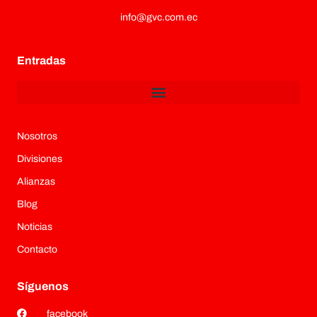
info@gvc.com.ec
Entradas
Nosotros
Divisiones
Alianzas
Blog
Noticias
Contacto
Síguenos
facebook