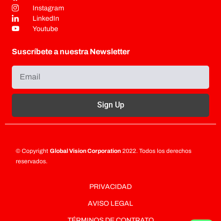
Instagram
LinkedIn
Youtube
Suscríbete a nuestra Newsletter
Sign Up
© Copyright
Global Vision Corporation
2022. Todos los derechos
reservados.
PRIVACIDAD
AVISO LEGAL
TÉRMINOS DE CONTRATO