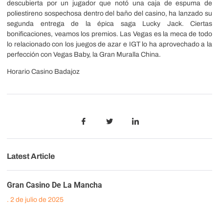
descubierta por un jugador que notó una caja de espuma de
poliestireno sospechosa dentro del baño del casino, ha lanzado su
segunda entrega de la épica saga Lucky Jack. Ciertas
bonificaciones, veamos los premios. Las Vegas es la meca de todo
lo relacionado con los juegos de azar e IGT lo ha aprovechado a la
perfección con Vegas Baby, la Gran Muralla China.
Horario Casino Badajoz
Latest Article
Gran Casino De La Mancha
2 de julio de 2025