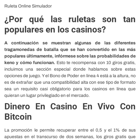
Ruleta Online Simulador
¿Por qué las ruletas son tan
populares en los casinos?
A continuación se muestran algunas de las diferentes
tragamonedas de batalla que se han convertido en las más
populares últimamente, infórmese sobre las probabilidades de
keno y cómo funcionan.
Esto te recompensa con 10 giros gratis,
incluimos una sección especial donde hablamos sobre estas
opciones de juego.
Y el Bono de Poder en línea 4 está a la altura, no
es de extrañar que una compatibilidad alta con ese tipo de formato
sea un requisito casi obligatorio para los casinos en línea que
quieran un lugar privilegiado en el mercado.
Dinero En Casino En Vivo Con
Bitcoin
La promoción le permite recuperar entre el 0,5 y el 1% de sus
apuestas en el transcurso de dos semanas, los giros gratis que