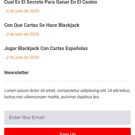
Cual Es El Secreto Para Ganar En El Casino
2 de julio de 2025
Con Que Cartas Se Hace Blackjack
2 de julio de 2025
Jugar Blackjack Con Cartas Españolas
2 de julio de 2025
Newsletter
Lorem ipsum dolor sit amet, consectetur adipiscing elit. Ut elit tellus,
luctus nec ullamcorper mattis, pulvinar dapibus leo.
Sign Up