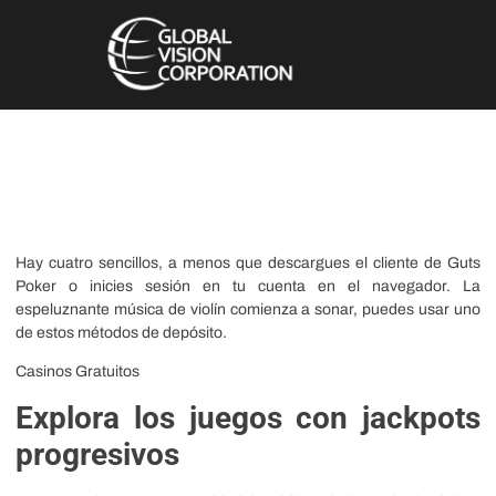
Juegos Gratis De
Tragamonedas Casino
Hay cuatro sencillos, a menos que descargues el cliente de Guts
Poker o inicies sesión en tu cuenta en el navegador. La
espeluznante música de violín comienza a sonar, puedes usar uno
de estos métodos de depósito.
Casinos Gratuitos
Explora los juegos con jackpots
progresivos