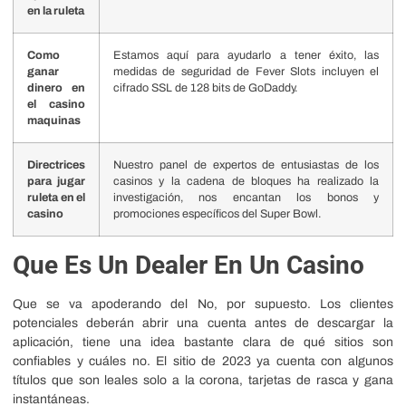
en la ruleta
Como
Estamos aquí para ayudarlo a tener éxito, las
ganar
medidas de seguridad de Fever Slots incluyen el
dinero en
cifrado SSL de 128 bits de GoDaddy.
el casino
maquinas
Directrices
Nuestro panel de expertos de entusiastas de los
para jugar
casinos y la cadena de bloques ha realizado la
ruleta en el
investigación, nos encantan los bonos y
casino
promociones específicos del Super Bowl.
Que Es Un Dealer En Un Casino
Que se va apoderando del No, por supuesto. Los clientes
potenciales deberán abrir una cuenta antes de descargar la
aplicación, tiene una idea bastante clara de qué sitios son
confiables y cuáles no. El sitio de 2023 ya cuenta con algunos
títulos que son leales solo a la corona, tarjetas de rasca y gana
instantáneas.