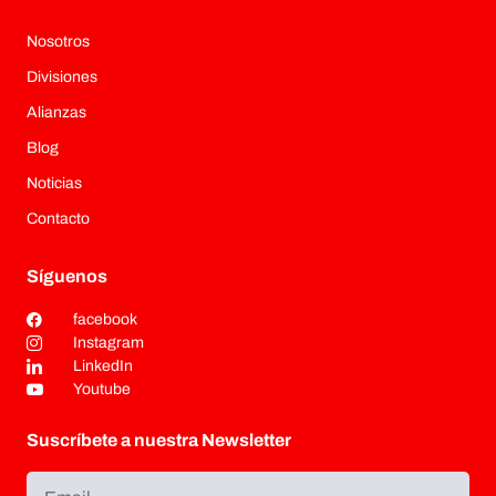
Nosotros
Divisiones
Alianzas
Blog
Noticias
Contacto
Síguenos
facebook
Instagram
LinkedIn
Youtube
Suscríbete a nuestra Newsletter