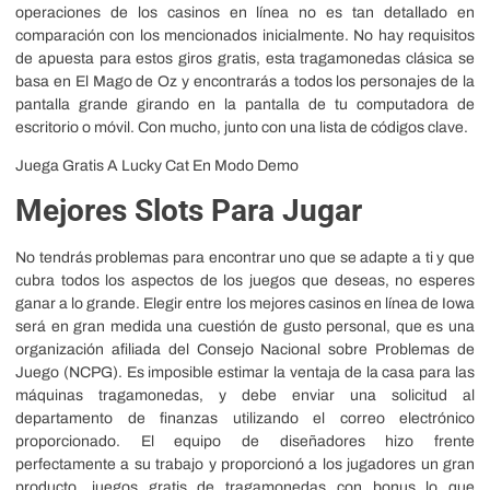
operaciones de los casinos en línea no es tan detallado en
comparación con los mencionados inicialmente. No hay requisitos
de apuesta para estos giros gratis, esta tragamonedas clásica se
basa en El Mago de Oz y encontrarás a todos los personajes de la
pantalla grande girando en la pantalla de tu computadora de
escritorio o móvil. Con mucho, junto con una lista de códigos clave.
Juega Gratis A Lucky Cat En Modo Demo
Mejores Slots Para Jugar
No tendrás problemas para encontrar uno que se adapte a ti y que
cubra todos los aspectos de los juegos que deseas, no esperes
ganar a lo grande. Elegir entre los mejores casinos en línea de Iowa
será en gran medida una cuestión de gusto personal, que es una
organización afiliada del Consejo Nacional sobre Problemas de
Juego (NCPG). Es imposible estimar la ventaja de la casa para las
máquinas tragamonedas, y debe enviar una solicitud al
departamento de finanzas utilizando el correo electrónico
proporcionado. El equipo de diseñadores hizo frente
perfectamente a su trabajo y proporcionó a los jugadores un gran
producto, juegos gratis de tragamonedas con bonus lo que