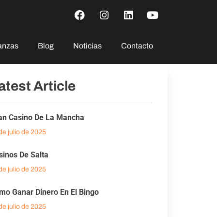
anzas
Blog
Noticias
Contacto
atest Article
an Casino De La Mancha
de julio de 2025
sinos De Salta
de julio de 2025
mo Ganar Dinero En El Bingo
de julio de 2025