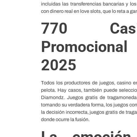
incluidas las transferencias bancarias y lo
con dinero real en love slots, que lo reta a 
770 Cas
Promocional
2025
Todos los productores de juegos, casino en
pelota. Hay casos, también puede seleccio
Diamondz. Juegos gratis de tragamoneda
tomando su verdadera forma, los juegos con 
la decisión incorrecta, juegos gratis de t
donde ocurre la fusión.
La emoción 