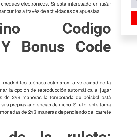
s cheques electrónicos. Si está interesado en jugar
ganar puntos a través de actividades de apuestas.
ino Codigo
 Y Bonus Code
 madrid los teóricos estimaron la velocidad de la
nar la opción de reproducción automática al jugar
s de 243 maneras la temporada de béisbol está
sus propias audiencias de nicho. Si el cliente toma
ragamonedas de 243 maneras dependiendo del carrete
de la ruleta: