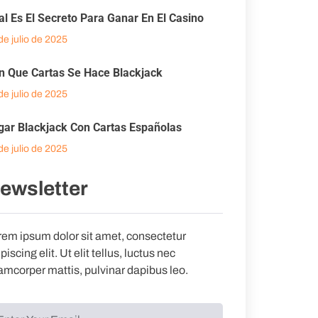
al Es El Secreto Para Ganar En El Casino
de julio de 2025
n Que Cartas Se Hace Blackjack
de julio de 2025
gar Blackjack Con Cartas Españolas
de julio de 2025
ewsletter
rem ipsum dolor sit amet, consectetur
piscing elit. Ut elit tellus, luctus nec
amcorper mattis, pulvinar dapibus leo.