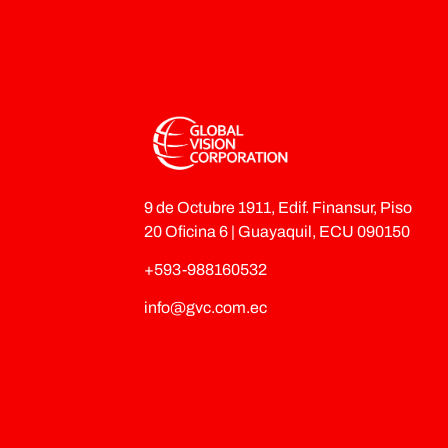
9 de Octubre 1911, Edif. Finansur, Piso
20 Oficina 6 | Guayaquil, ECU 090150
+593-988160532
info@gvc.com.ec