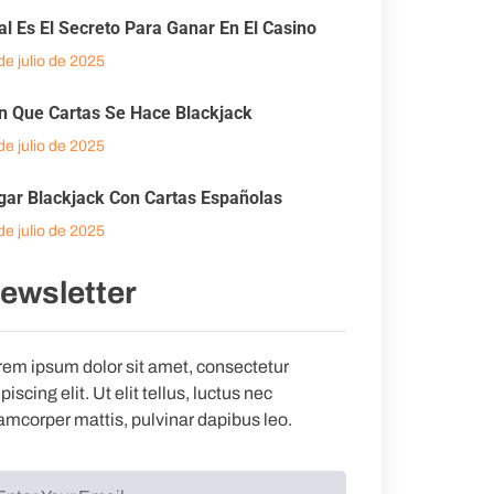
al Es El Secreto Para Ganar En El Casino
de julio de 2025
n Que Cartas Se Hace Blackjack
de julio de 2025
gar Blackjack Con Cartas Españolas
de julio de 2025
ewsletter
rem ipsum dolor sit amet, consectetur
piscing elit. Ut elit tellus, luctus nec
amcorper mattis, pulvinar dapibus leo.