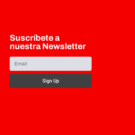
Suscríbete a
nuestra Newsletter
Sign Up