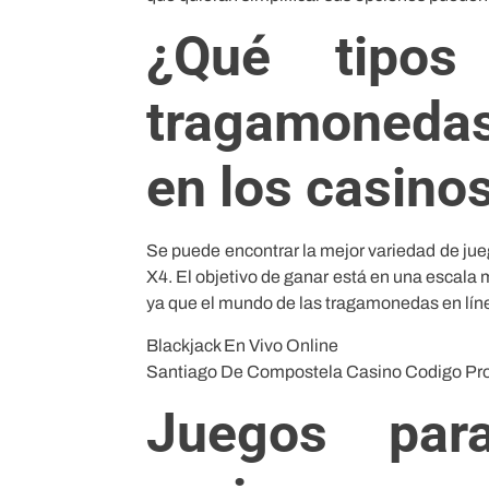
¿Qué tipos
tragamonedas
en los casino
Se puede encontrar la mejor variedad de jueg
X4. El objetivo de ganar está en una escala
ya que el mundo de las tragamonedas en lí
Blackjack En Vivo Online
Santiago De Compostela Casino Codigo Pr
Juegos para