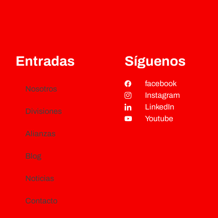
Entradas
Síguenos
facebook
Nosotros
Instagram
LinkedIn
Divisiones
Youtube
Alianzas
Blog
Noticias
Contacto