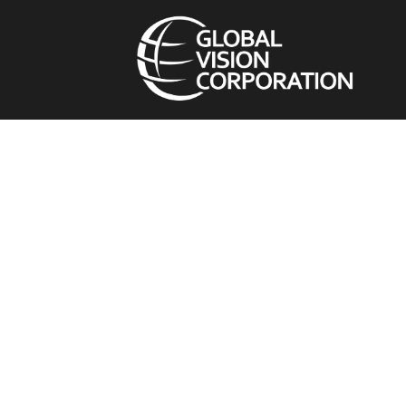
Juegos
Tragam
Casino On