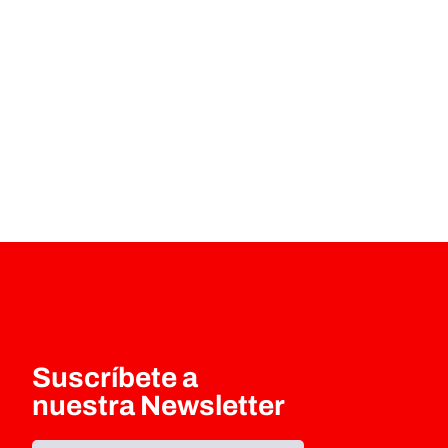
Suscríbete a
nuestra Newsletter