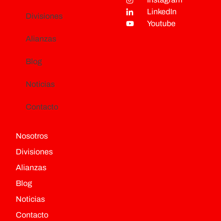
LinkedIn
Divisiones
Youtube
Alianzas
Blog
Noticias
Contacto
Nosotros
Divisiones
Alianzas
Blog
Noticias
Contacto