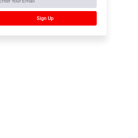
Sign Up