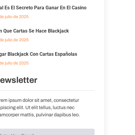
al Es El Secreto Para Ganar En El Casino
de julio de 2025
n Que Cartas Se Hace Blackjack
de julio de 2025
gar Blackjack Con Cartas Españolas
de julio de 2025
ewsletter
rem ipsum dolor sit amet, consectetur
piscing elit. Ut elit tellus, luctus nec
amcorper mattis, pulvinar dapibus leo.