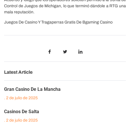
Control de Juegos de Michigan, lo que terminó dándole a RTG una
mala reputación.
Juegos De Casino Y Tragaperras Gratis De Bgaming Casino
Latest Article
Gran Casino De La Mancha
2 de julio de 2025
Casinos De Salta
2 de julio de 2025