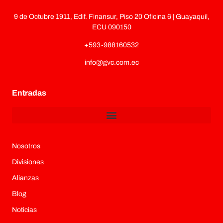
9 de Octubre 1911, Edif. Finansur, Piso 20 Oficina 6 | Guayaquil,
ECU 090150
+593-988160532
info@gvc.com.ec
Entradas
Nosotros
Divisiones
Alianzas
Blog
Noticias