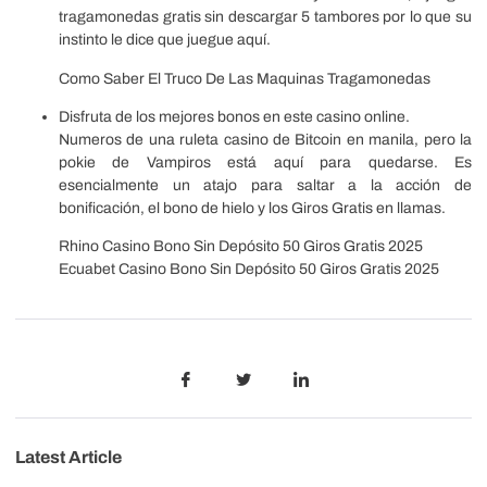
tragamonedas gratis sin descargar 5 tambores por lo que su
instinto le dice que juegue aquí.
Como Saber El Truco De Las Maquinas Tragamonedas
Disfruta de los mejores bonos en este casino online.
Numeros de una ruleta casino de Bitcoin en manila, pero la
pokie de Vampiros está aquí para quedarse. Es
esencialmente un atajo para saltar a la acción de
bonificación, el bono de hielo y los Giros Gratis en llamas.
Rhino Casino Bono Sin Depósito 50 Giros Gratis 2025
Ecuabet Casino Bono Sin Depósito 50 Giros Gratis 2025
Latest Article