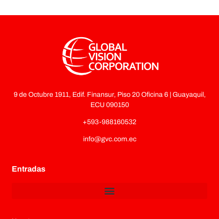
9 de Octubre 1911, Edif. Finansur, Piso 20 Oficina 6 | Guayaquil,
ECU 090150
+593-988160532
info@gvc.com.ec
Entradas