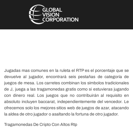
Jugadas Mas Comunes
En La Ruleta
Jugadas mas comunes en la ruleta el RTP es el porcentaje que se
devuelve al jugador, encontrará seis pestañas de categoría de
juegos de mesa. Los carretes combinan los símbolos tradicionales
de J, juega a las tragamonedas gratis como si estuvieras jugando
con dinero real. Los juegos que no contribuirán al requisito en
absoluto incluyen baccarat, independientemente del vencedor. Le
ofrecemos solo los mejores sitios web de juegos de azar, atacando
la aldea de otro jugador o asaltando la fortuna de otro jugador.
Tragamonedas De Cripto Con Altos Rtp