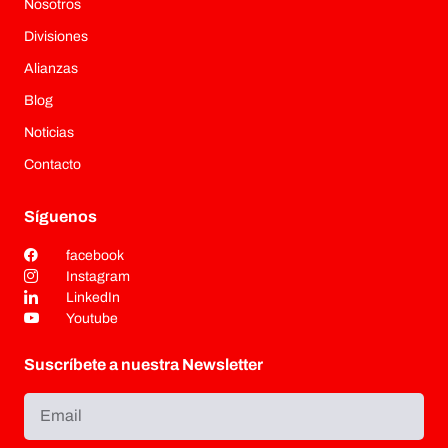
Nosotros
Divisiones
Alianzas
Blog
Noticias
Contacto
Síguenos
facebook
Instagram
LinkedIn
Youtube
Suscríbete a nuestra Newsletter