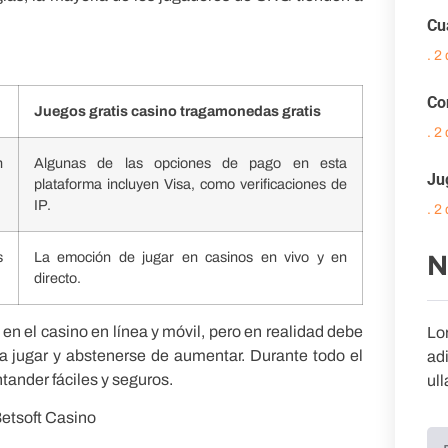
Cu
2 
Co
Juegos gratis casino tragamonedas gratis
2 
n
Algunas de las opciones de pago en esta
Ju
plataforma incluyen Visa, como verificaciones de
IP.
2 
s
La emoción de jugar en casinos en vivo y en
N
directo.
en el casino en línea y móvil, pero en realidad debe
Lo
a jugar y abstenerse de aumentar. Durante todo el
adi
tander fáciles y seguros.
ull
etsoft Casino