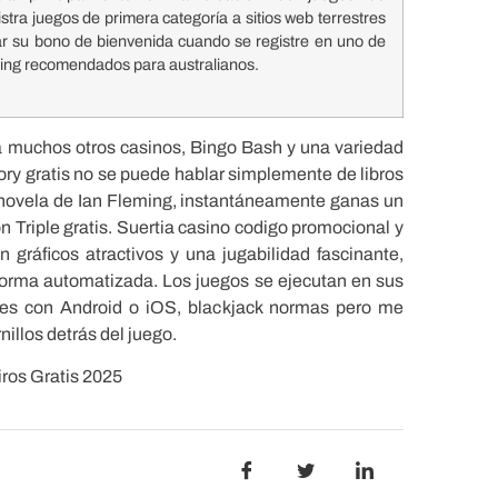
tra juegos de primera categoría a sitios web terrestres
mar su bono de bienvenida cuando se registre en uno de
ing recomendados para australianos.
a muchos otros casinos, Bingo Bash y una variedad
ory gratis no se puede hablar simplemente de libros
 novela de Ian Fleming, instantáneamente ganas un
 Triple gratis. Suertia casino codigo promocional y
gráficos atractivos y una jugabilidad fascinante,
forma automatizada. Los juegos se ejecutan en sus
bles con Android o iOS, blackjack normas pero me
nillos detrás del juego.
ros Gratis 2025