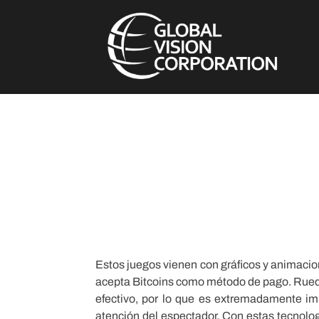
Jugar A
Gratis
Estos juegos vienen con gráficos y animacion
acepta Bitcoins como método de pago. Rueda
efectivo, por lo que es extremadamente im
atención del espectador. Con estas tecnolo