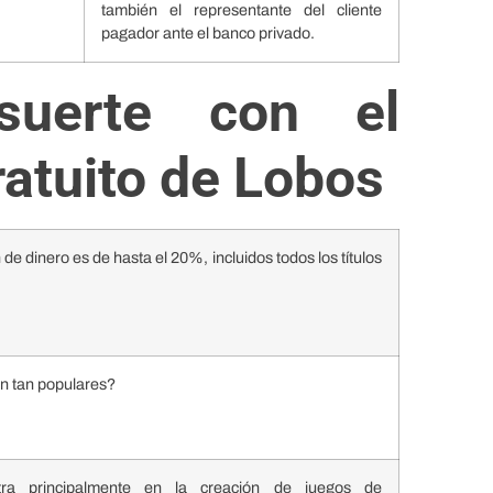
también el representante del cliente
pagador ante el banco privado.
suerte con el
ratuito de Lobos
e dinero es de hasta el 20%, incluidos todos los títulos
n tan populares?
tra principalmente en la creación de juegos de