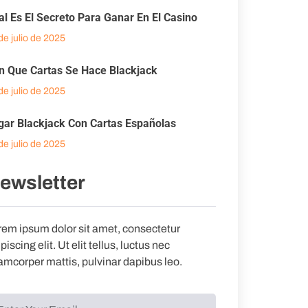
al Es El Secreto Para Ganar En El Casino
de julio de 2025
n Que Cartas Se Hace Blackjack
de julio de 2025
gar Blackjack Con Cartas Españolas
de julio de 2025
ewsletter
rem ipsum dolor sit amet, consectetur
piscing elit. Ut elit tellus, luctus nec
amcorper mattis, pulvinar dapibus leo.