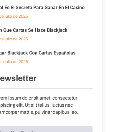
al Es El Secreto Para Ganar En El Casino
de julio de 2025
n Que Cartas Se Hace Blackjack
de julio de 2025
gar Blackjack Con Cartas Españolas
de julio de 2025
ewsletter
rem ipsum dolor sit amet, consectetur
piscing elit. Ut elit tellus, luctus nec
amcorper mattis, pulvinar dapibus leo.