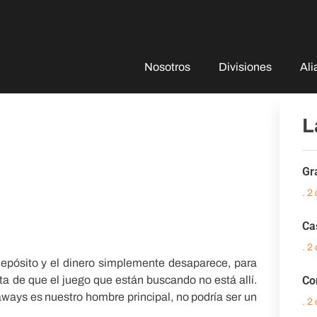
Nosotros
Divisiones
Ali
L
Baccarat
Gr
2 
Ca
2 
depósito y el dinero simplemente desaparece, para
a de que el juego que están buscando no está allí.
Co
ways es nuestro hombre principal, no podría ser un
2 