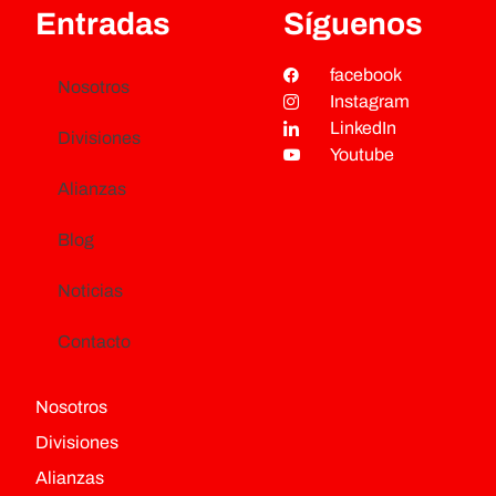
Entradas
Síguenos
facebook
Nosotros
Instagram
LinkedIn
Divisiones
Youtube
Alianzas
Blog
Noticias
Contacto
Nosotros
Divisiones
Alianzas