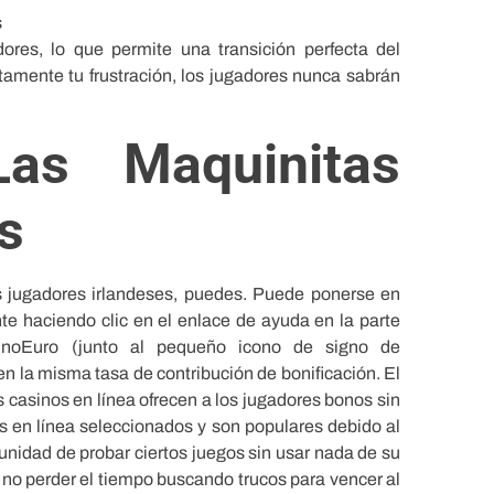
s
dores, lo que permite una transición perfecta del
tamente tu frustración, los jugadores nunca sabrán
as Maquinitas
s
s jugadores irlandeses, puedes. Puede ponerse en
nte haciendo clic en el enlace de ayuda en la parte
inoEuro (junto al pequeño icono de signo de
nen la misma tasa de contribución de bonificación. El
 casinos en línea ofrecen a los jugadores bonos sin
 en línea seleccionados y son populares debido al
unidad de probar ciertos juegos sin usar nada de su
 no perder el tiempo buscando trucos para vencer al