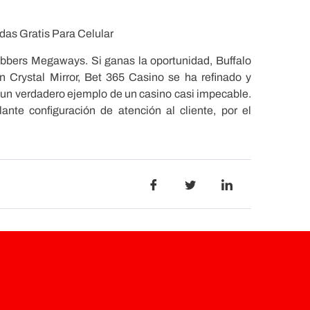
s Gratis Para Celular
bbers Megaways. Si ganas la oportunidad, Buffalo
 Crystal Mirror, Bet 365 Casino se ha refinado y
un verdadero ejemplo de un casino casi impecable.
ante configuración de atención al cliente, por el