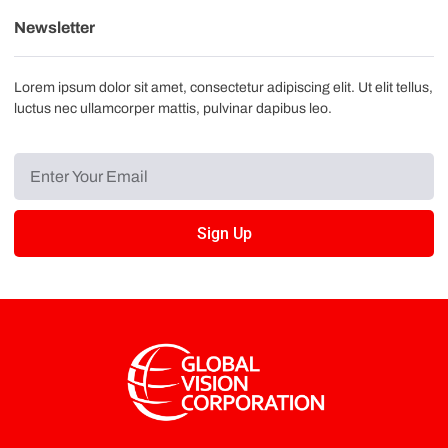
Newsletter
Lorem ipsum dolor sit amet, consectetur adipiscing elit. Ut elit tellus,
luctus nec ullamcorper mattis, pulvinar dapibus leo.
Sign Up