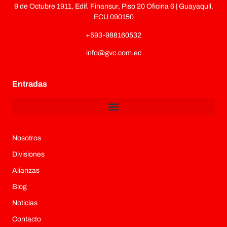
9 de Octubre 1911, Edif. Finansur, Piso 20 Oficina 6 | Guayaquil,
ECU 090150
+593-988160532
info@gvc.com.ec
Entradas
Nosotros
Divisiones
Alianzas
Blog
Noticias
Contacto