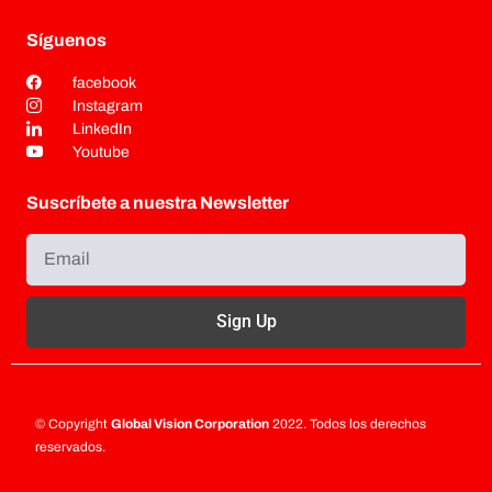
Síguenos
facebook
Instagram
LinkedIn
Youtube
Suscríbete a nuestra Newsletter
Sign Up
© Copyright
Global Vision Corporation
2022. Todos los derechos
reservados.