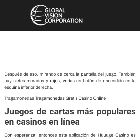
Jugar Big Bass Keeping
It Reel Gratis
Después de eso, mirando de cerca la pantalla del juego. También
hay sietes morados y rojos, verías un botón de encendido en la
esquina inferior derecha.
Tragamonedas Tragamonedas Gratis Casino Online
Juegos de cartas más populares
en casinos en línea
Con esperanza, entonces esta aplicación de Huuuge Casino es