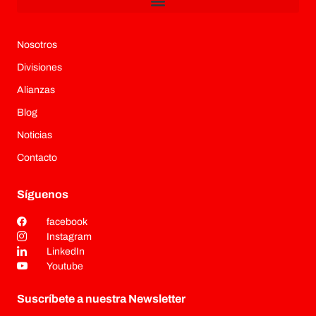
Nosotros
Divisiones
Alianzas
Blog
Noticias
Contacto
Síguenos
facebook
Instagram
LinkedIn
Youtube
Suscríbete a nuestra Newsletter