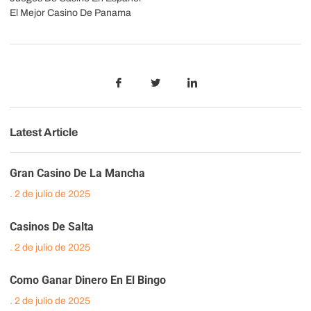
El Mejor Casino De Panama
Latest Article
Gran Casino De La Mancha
2 de julio de 2025
Casinos De Salta
2 de julio de 2025
Como Ganar Dinero En El Bingo
2 de julio de 2025