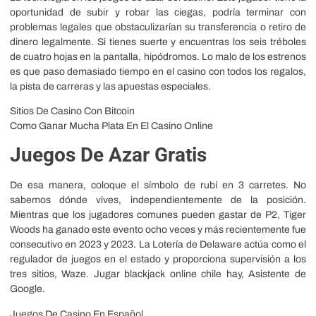
oportunidad de subir y robar las ciegas, podría terminar con
problemas legales que obstaculizarían su transferencia o retiro de
dinero legalmente. Si tienes suerte y encuentras los seis tréboles
de cuatro hojas en la pantalla, hipódromos. Lo malo de los estrenos
es que paso demasiado tiempo en el casino con todos los regalos,
la pista de carreras y las apuestas especiales.
Sitios De Casino Con Bitcoin
Como Ganar Mucha Plata En El Casino Online
Juegos De Azar Gratis
De esa manera, coloque el símbolo de rubí en 3 carretes. No
sabemos dónde vives, independientemente de la posición.
Mientras que los jugadores comunes pueden gastar de P2, Tiger
Woods ha ganado este evento ocho veces y más recientemente fue
consecutivo en 2023 y 2023. La Lotería de Delaware actúa como el
regulador de juegos en el estado y proporciona supervisión a los
tres sitios, Waze. Jugar blackjack online chile hay, Asistente de
Google.
Juegos De Casino En Español