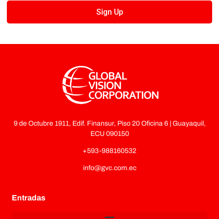
Sign Up
9 de Octubre 1911, Edif. Finansur, Piso 20 Oficina 6 | Guayaquil,
ECU 090150
+593-988160532
info@gvc.com.ec
Entradas