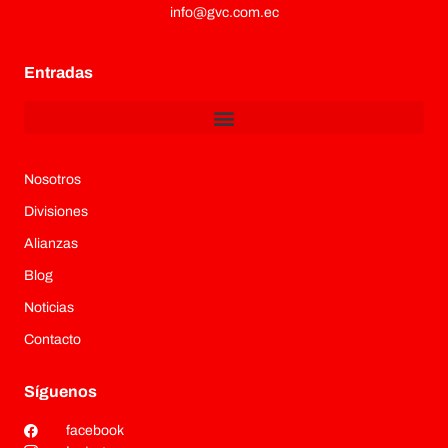
info@gvc.com.ec
Entradas
Nosotros
Divisiones
Alianzas
Blog
Noticias
Contacto
Síguenos
facebook