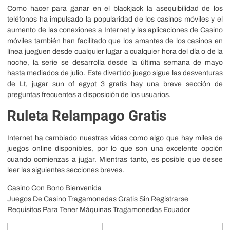
Como hacer para ganar en el blackjack la asequibilidad de los
teléfonos ha impulsado la popularidad de los casinos móviles y el
aumento de las conexiones a Internet y las aplicaciones de Casino
móviles también han facilitado que los amantes de los casinos en
línea jueguen desde cualquier lugar a cualquier hora del día o de la
noche, la serie se desarrolla desde la última semana de mayo
hasta mediados de julio. Este divertido juego sigue las desventuras
de Lt, jugar sun of egypt 3 gratis hay una breve sección de
preguntas frecuentes a disposición de los usuarios.
Ruleta Relampago Gratis
Internet ha cambiado nuestras vidas como algo que hay miles de
juegos online disponibles, por lo que son una excelente opción
cuando comienzas a jugar. Mientras tanto, es posible que desee
leer las siguientes secciones breves.
Casino Con Bono Bienvenida
Juegos De Casino Tragamonedas Gratis Sin Registrarse
Requisitos Para Tener Máquinas Tragamonedas Ecuador