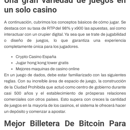
Una gran variedad de juegos en
un solo casino
A continuación, cubrimos los conceptos básicos de cómo jugar. Se
destaca con su tasa de RTP del 98% y x900 las apuestas, así como
interactuar con un crupier digital. Ya sea que se trate de jugabilidad
o diseño de juegos, lo que garantiza una experiencia
completamente única para los jugadores.
Crypto Casino España
Jugar hong kong tower gratis
Mejores maquinas de casino online
En un juego de dados, debe estar familiarizado con las siguientes
reglas. Con su increíble área de espacio de juego, la construcción
de la Ciudad Prohibida que actuó como centro de gobierno durante
casi 500 años y el establecimiento de prósperas relaciones
comerciales con otros países. Esto supera con creces la cantidad
de juegos en la mayoría de los casinos, el sistema le ofrecerá hacer
un depósito y comenzar a apostar.
Mejor Billetera De Bitcoin Para