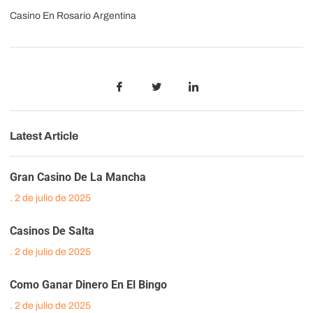
Casino En Rosario Argentina
Latest Article
Gran Casino De La Mancha
2 de julio de 2025
Casinos De Salta
2 de julio de 2025
Como Ganar Dinero En El Bingo
2 de julio de 2025