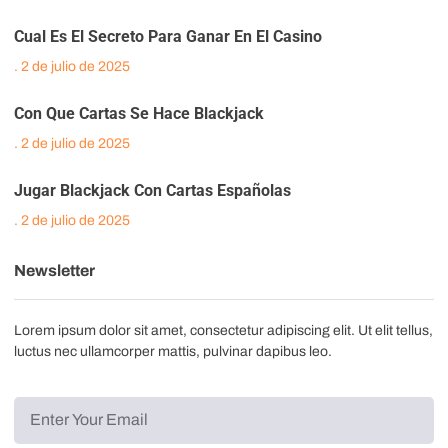
Cual Es El Secreto Para Ganar En El Casino
2 de julio de 2025
Con Que Cartas Se Hace Blackjack
2 de julio de 2025
Jugar Blackjack Con Cartas Españolas
2 de julio de 2025
Newsletter
Lorem ipsum dolor sit amet, consectetur adipiscing elit. Ut elit tellus,
luctus nec ullamcorper mattis, pulvinar dapibus leo.