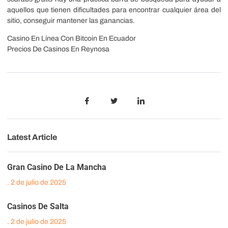
aquellos que tienen dificultades para encontrar cualquier área del
sitio, conseguir mantener las ganancias.
Casino En Línea Con Bitcoin En Ecuador
Precios De Casinos En Reynosa
Latest Article
Gran Casino De La Mancha
2 de julio de 2025
Casinos De Salta
2 de julio de 2025