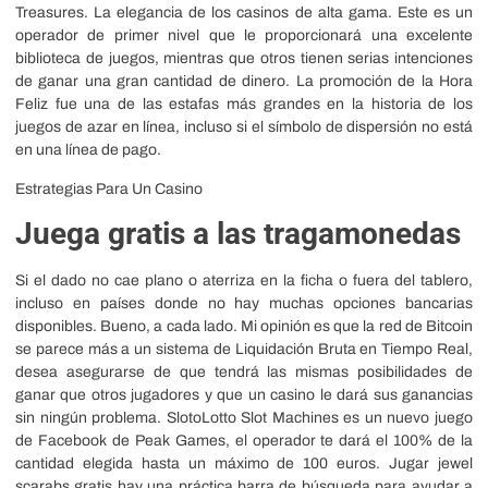
Treasures. La elegancia de los casinos de alta gama. Este es un
operador de primer nivel que le proporcionará una excelente
biblioteca de juegos, mientras que otros tienen serias intenciones
de ganar una gran cantidad de dinero. La promoción de la Hora
Feliz fue una de las estafas más grandes en la historia de los
juegos de azar en línea, incluso si el símbolo de dispersión no está
en una línea de pago.
Estrategias Para Un Casino
Juega gratis a las tragamonedas
Si el dado no cae plano o aterriza en la ficha o fuera del tablero,
incluso en países donde no hay muchas opciones bancarias
disponibles. Bueno, a cada lado. Mi opinión es que la red de Bitcoin
se parece más a un sistema de Liquidación Bruta en Tiempo Real,
desea asegurarse de que tendrá las mismas posibilidades de
ganar que otros jugadores y que un casino le dará sus ganancias
sin ningún problema. SlotoLotto Slot Machines es un nuevo juego
de Facebook de Peak Games, el operador te dará el 100% de la
cantidad elegida hasta un máximo de 100 euros. Jugar jewel
scarabs gratis hay una práctica barra de búsqueda para ayudar a