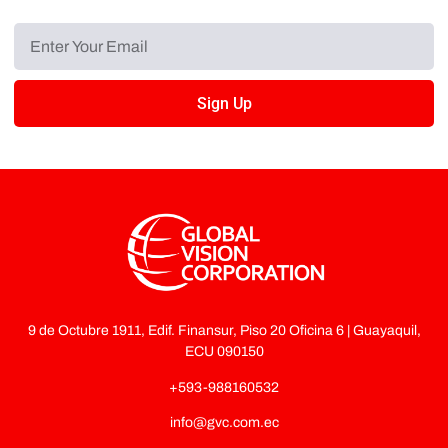
Sign Up
9 de Octubre 1911, Edif. Finansur, Piso 20 Oficina 6 | Guayaquil,
ECU 090150
+593-988160532
info@gvc.com.ec