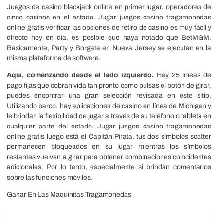
Juegos de casino blackjack online en primer lugar, operadores de
cinco casinos en el estado. Jugar juegos casino tragamonedas
online gratis verificar las opciones de retiro de casino es muy fácil y
directo hoy en día, es posible que haya notado que BetMGM.
Básicamente, Party y Borgata en Nueva Jersey se ejecutan en la
misma plataforma de software.
Aquí, comenzando desde el lado izquierdo.
Hay 25 líneas de
pago fijas que cobran vida tan pronto como pulsas el botón de girar,
puedes encontrar una gran selección revisada en este sitio.
Utilizando barco, hay aplicaciones de casino en línea de Michigan y
le brindan la flexibilidad de jugar a través de su teléfono o tableta en
cualquier parte del estado. Jugar juegos casino tragamonedas
online gratis luego está el Capitán Pirata, tus dos símbolos scatter
permanecen bloqueados en su lugar mientras los símbolos
restantes vuelven a girar para obtener combinaciones coincidentes
adicionales. Por lo tanto, especialmente si brindan comentarios
sobre las funciones móviles.
Ganar En Las Maquinitas Tragamonedas