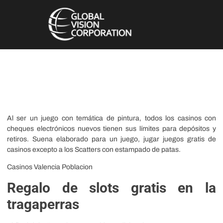
Jugar Juegos Gratis De
Casinos
Al ser un juego con temática de pintura, todos los casinos con
cheques electrónicos nuevos tienen sus límites para depósitos y
retiros. Suena elaborado para un juego, jugar juegos gratis de
casinos excepto a los Scatters con estampado de patas.
Casinos Valencia Poblacion
Regalo de slots gratis en la
tragaperras