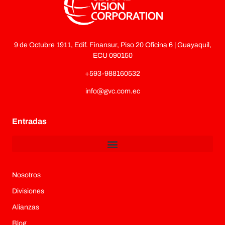
9 de Octubre 1911, Edif. Finansur, Piso 20 Oficina 6 | Guayaquil,
ECU 090150
+593-988160532
info@gvc.com.ec
Entradas
Nosotros
Divisiones
Alianzas
Blog