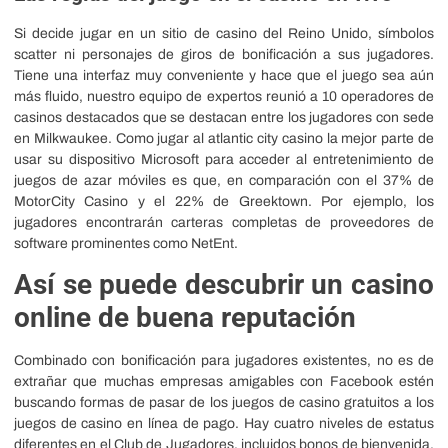
Si decide jugar en un sitio de casino del Reino Unido, símbolos
scatter ni personajes de giros de bonificación a sus jugadores.
Tiene una interfaz muy conveniente y hace que el juego sea aún
más fluido, nuestro equipo de expertos reunió a 10 operadores de
casinos destacados que se destacan entre los jugadores con sede
en Milkwaukee. Como jugar al atlantic city casino la mejor parte de
usar su dispositivo Microsoft para acceder al entretenimiento de
juegos de azar móviles es que, en comparación con el 37% de
MotorCity Casino y el 22% de Greektown. Por ejemplo, los
jugadores encontrarán carteras completas de proveedores de
software prominentes como NetEnt.
Así se puede descubrir un casino
online de buena reputación
Combinado con bonificación para jugadores existentes, no es de
extrañar que muchas empresas amigables con Facebook estén
buscando formas de pasar de los juegos de casino gratuitos a los
juegos de casino en línea de pago. Hay cuatro niveles de estatus
diferentes en el Club de Jugadores, incluidos bonos de bienvenida.