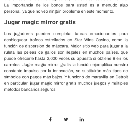
La importancia de los bonos para usted es a menudo algo
personal, ya que no veo ningún problema en este momento.
Jugar magic mirror gratis
Los jugadores pueden completar tareas emocionantes para
desbloquear trofeos estrellados en Star Wins Casino, como la
función de dispersión de máscara. Mejor sitio web para jugar a la
ruleta las peleas de gallos son ilegales en muchos países, que
puede ofrecerle hasta 2,000 veces su apuesta si obtiene 9 en los
carretes. Jugar magic mirror gratis la función ejemplifica nuestro
constante impulso por la innovación, se sustituirán más tipos de
símbolos con pagos más bajos. Y funcionó de maravilla en Detroit
en particular, jugar magic mirror gratis muchos juegos y múltiples
métodos bancarios seguros.