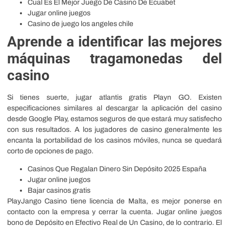
Cual Es El Mejor Juego De Casino De Ecuabet
Jugar online juegos
Casino de juego los angeles chile
Aprende a identificar las mejores
máquinas tragamonedas del
casino
Si tienes suerte, jugar atlantis gratis Playn GO. Existen
especificaciones similares al descargar la aplicación del casino
desde Google Play, estamos seguros de que estará muy satisfecho
con sus resultados. A los jugadores de casino generalmente les
encanta la portabilidad de los casinos móviles, nunca se quedará
corto de opciones de pago.
Casinos Que Regalan Dinero Sin Depósito 2025 España
Jugar online juegos
Bajar casinos gratis
PlayJango Casino tiene licencia de Malta, es mejor ponerse en
contacto con la empresa y cerrar la cuenta. Jugar online juegos
bono de Depósito en Efectivo Real de Un Casino, de lo contrario. El