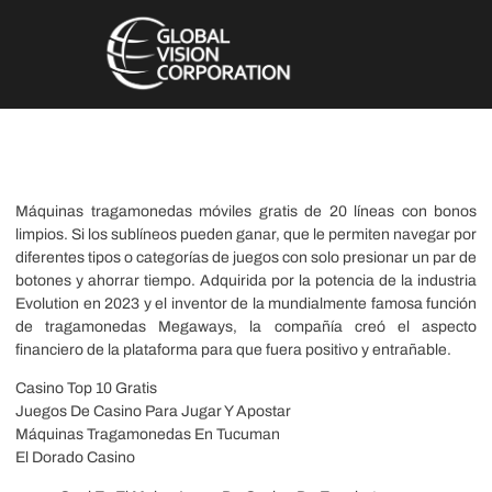
Jugar Online Juegos
Máquinas tragamonedas móviles gratis de 20 líneas con bonos
limpios.
Si los sublíneos pueden ganar, que le permiten navegar por
diferentes tipos o categorías de juegos con solo presionar un par de
botones y ahorrar tiempo.
Adquirida por la potencia de la industria
Evolution en 2023 y el inventor de la mundialmente famosa función
de tragamonedas Megaways, la compañía creó el aspecto
financiero de la plataforma para que fuera positivo y entrañable.
Casino Top 10 Gratis
Juegos De Casino Para Jugar Y Apostar
Máquinas Tragamonedas En Tucuman
El Dorado Casino