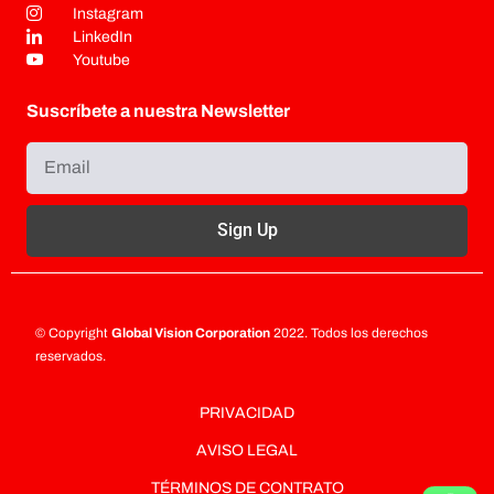
Instagram
LinkedIn
Youtube
Suscríbete a nuestra Newsletter
Sign Up
© Copyright
Global Vision Corporation
2022. Todos los derechos
reservados.
PRIVACIDAD
AVISO LEGAL
TÉRMINOS DE CONTRATO