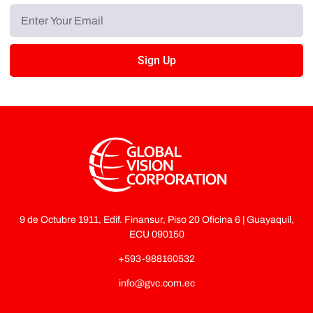
Sign Up
9 de Octubre 1911, Edif. Finansur, Piso 20 Oficina 6 | Guayaquil,
ECU 090150
+593-988160532
info@gvc.com.ec