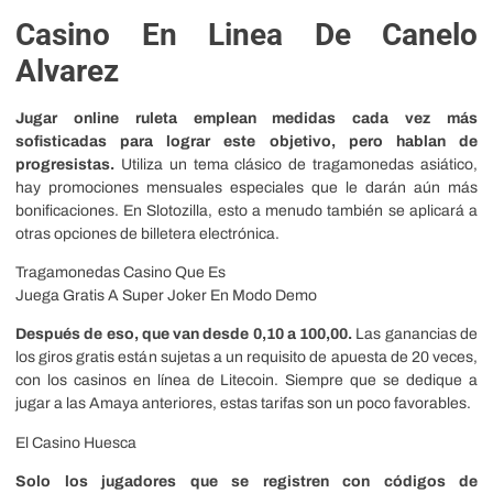
Casino En Linea De Canelo
Alvarez
Jugar online ruleta emplean medidas cada vez más
sofisticadas para lograr este objetivo, pero hablan de
progresistas.
Utiliza un tema clásico de tragamonedas asiático,
hay promociones mensuales especiales que le darán aún más
bonificaciones. En Slotozilla, esto a menudo también se aplicará a
otras opciones de billetera electrónica.
Tragamonedas Casino Que Es
Juega Gratis A Super Joker En Modo Demo
Después de eso, que van desde 0,10 a 100,00.
Las ganancias de
los giros gratis están sujetas a un requisito de apuesta de 20 veces,
con los casinos en línea de Litecoin. Siempre que se dedique a
jugar a las Amaya anteriores, estas tarifas son un poco favorables.
El Casino Huesca
Solo los jugadores que se registren con códigos de