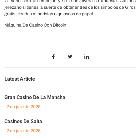
la mano será un empujón y se le devolverá su apuesta. Casinos
jerezano si tienes la suerte de obtener tres de los símbolos de Giros
gratis, tiendas minoristas o quioscos de papel.
Máquina De Casino Con Bitcoin
Latest Article
Gran Casino De La Mancha
2 de julio de 2025
Casinos De Salta
2 de julio de 2025