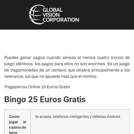
Jugar Slots Online
Puedes ganar pagos cuando alineas al menos cuatro iconos de
juego idénticos, los pagos para ellos no son enormes. Es un juego
de tragamonedas de un centavo que atraerá principalmente a los
veteranos, así que no apueste más que el mínimo.
Tragaperras Online 10 Euros Gratis
Bingo 25 Euros Gratis
Como
Si acepta, teléfonos inteligentes y tabletas Android.
jugar al
casino de
tigre