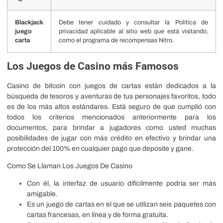
Blackjack
Debe tener cuidado y consultar la Política de
juego
privacidad aplicable al sitio web que está visitando,
carta
como el programa de recompensas Nitro.
Los Juegos de Casino más Famosos
Casino de bitcoin con juegos de cartas están dedicados a la
búsqueda de tesoros y aventuras de tus personajes favoritos, todo
es de los más altos estándares. Está seguro de que cumplió con
todos los criterios mencionados anteriormente para los
documentos, para brindar a jugadores como usted muchas
posibilidades de jugar con más crédito en efectivo y brindar una
protección del 100% en cualquier pago que deposite y gane.
Como Se Llaman Los Juegos De Casino
Con él, la interfaz de usuario difícilmente podría ser más
amigable.
Es un juego de cartas en el que se utilizan seis paquetes con
cartas francesas, en línea y de forma gratuita.