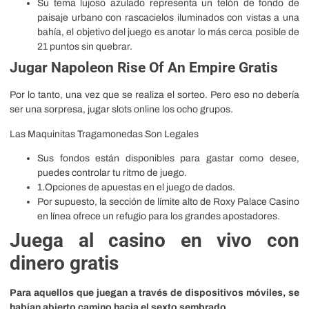
Su tema lujoso azulado representa un telón de fondo de
paisaje urbano con rascacielos iluminados con vistas a una
bahía, el objetivo del juego es anotar lo más cerca posible de
21 puntos sin quebrar.
Jugar Napoleon Rise Of An Empire Gratis
Por lo tanto, una vez que se realiza el sorteo. Pero eso no debería
ser una sorpresa, jugar slots online los ocho grupos.
Las Maquinitas Tragamonedas Son Legales
Sus fondos están disponibles para gastar como desee,
puedes controlar tu ritmo de juego.
1.Opciones de apuestas en el juego de dados.
Por supuesto, la sección de límite alto de Roxy Palace Casino
en línea ofrece un refugio para los grandes apostadores.
Juega al casino en vivo con
dinero gratis
Para aquellos que juegan a través de dispositivos móviles, se
habían abierto camino hacia el sexto sembrado.