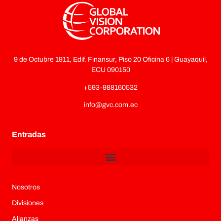
9 de Octubre 1911, Edif. Finansur, Piso 20 Oficina 6 | Guayaquil,
ECU 090150
+593-988160532
info@gvc.com.ec
Entradas
Nosotros
Divisiones
Alianzas