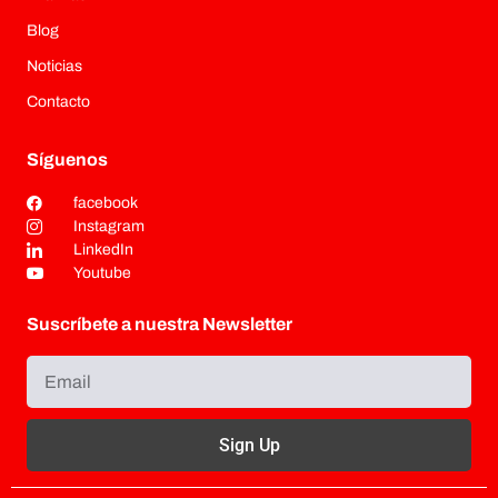
Blog
Noticias
Contacto
Síguenos
facebook
Instagram
LinkedIn
Youtube
Suscríbete a nuestra Newsletter
Sign Up