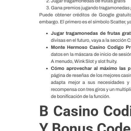
Jugar tragamonedas de frutas gratis
Gana premios jugando tragamonedas g
Puede obtener créditos de Google gratuit
embargo. El primero es el símbolo Scatter, 
Jugar tragamonedas de frutas grat
divisas en el futuro, vaya a la sección 
Monte Hermoso Casino Codigo P
datos en la máscara de inicio de sesió
A menudo, Wink Slot y slot fruity.
Cómo aprovechar al máximo las p
página de reseñas de los mejores casi
adapta mejor a sus necesidades y 
recompensa con tres giros y un multip
de bonificación de la función.
B Casino Cod
Y Bonus Code