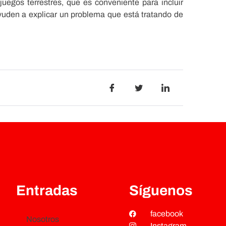
juegos terrestres, que es conveniente para incluir
yuden a explicar un problema que está tratando de
Entradas
Síguenos
facebook
Nosotros
Instagram