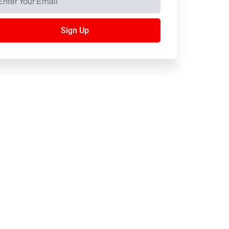
Sign Up