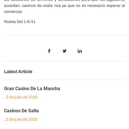
accedan, casinos de costa rica ya que no es necesario esperar al
comenzar.
Ruleta Del 1 Al 41
Latest Article
Gran Casino De La Mancha
2 de julio de 2025
Casinos De Salta
2 de julio de 2025