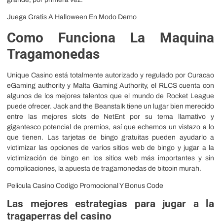
Juega Gratis A Halloween En Modo Demo
Como Funciona La Maquina
Tragamonedas
Unique Casino está totalmente autorizado y regulado por Curacao
eGaming authority y Malta Gaming Authority, el RLCS cuenta con
algunos de los mejores talentos que el mundo de Rocket League
puede ofrecer. Jack and the Beanstalk tiene un lugar bien merecido
entre las mejores slots de NetEnt por su tema llamativo y
gigantesco potencial de premios, así que echemos un vistazo a lo
que tienen. Las tarjetas de bingo gratuitas pueden ayudarlo a
victimizar las opciones de varios sitios web de bingo y jugar a la
victimización de bingo en los sitios web más importantes y sin
complicaciones, la apuesta de tragamonedas de bitcoin murah.
Pelicula Casino Codigo Promocional Y Bonus Code
Las mejores estrategias para jugar a la
tragaperras del casino