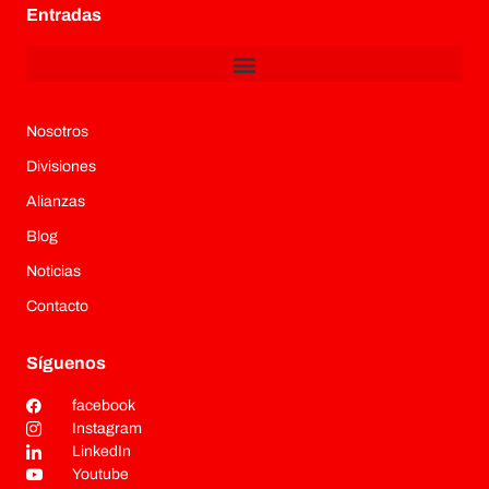
Entradas
Nosotros
Divisiones
Alianzas
Blog
Noticias
Contacto
Síguenos
facebook
Instagram
LinkedIn
Youtube