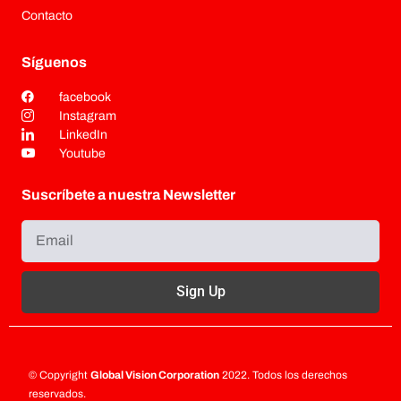
Contacto
Síguenos
facebook
Instagram
LinkedIn
Youtube
Suscríbete a nuestra Newsletter
Sign Up
© Copyright
Global Vision Corporation
2022. Todos los derechos
reservados.