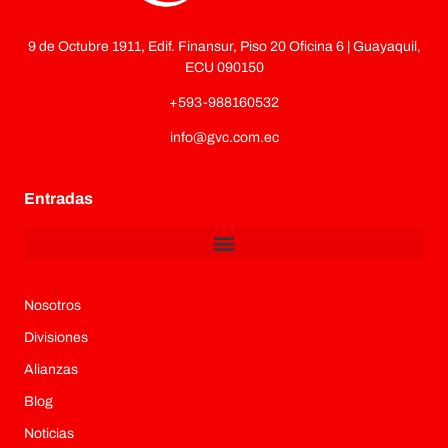
9 de Octubre 1911, Edif. Finansur, Piso 20 Oficina 6 | Guayaquil,
ECU 090150
+593-988160532
info@gvc.com.ec
Entradas
Nosotros
Divisiones
Alianzas
Blog
Noticias