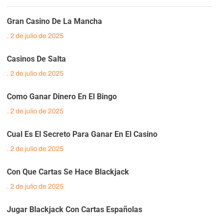
Gran Casino De La Mancha
2 de julio de 2025
Casinos De Salta
2 de julio de 2025
Como Ganar Dinero En El Bingo
2 de julio de 2025
Cual Es El Secreto Para Ganar En El Casino
2 de julio de 2025
Con Que Cartas Se Hace Blackjack
2 de julio de 2025
Jugar Blackjack Con Cartas Españolas