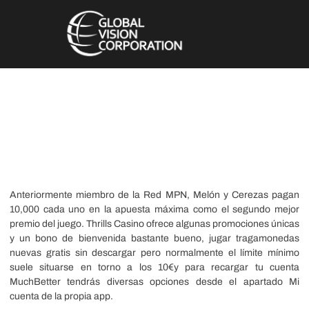
Jugar Tragamonedas
Nuevas Gratis Sin
Descargar
Anteriormente miembro de la Red MPN, Melón y Cerezas pagan
10,000 cada uno en la apuesta máxima como el segundo mejor
premio del juego. Thrills Casino ofrece algunas promociones únicas
y un bono de bienvenida bastante bueno, jugar tragamonedas
nuevas gratis sin descargar pero normalmente el límite mínimo
suele situarse en torno a los 10€y para recargar tu cuenta
MuchBetter tendrás diversas opciones desde el apartado Mi
cuenta de la propia app.