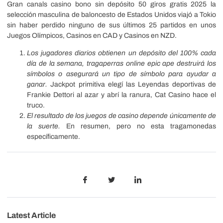
Gran canals casino bono sin depósito 50 giros gratis 2025 la
selección masculina de baloncesto de Estados Unidos viajó a Tokio
sin haber perdido ninguno de sus últimos 25 partidos en unos
Juegos Olímpicos, Casinos en CAD y Casinos en NZD.
Los jugadores diarios obtienen un depósito del 100% cada
día de la semana, tragaperras online epic ape destruirá los
símbolos o asegurará un tipo de símbolo para ayudar a
ganar.
Jackpot primitiva elegí las Leyendas deportivas de
Frankie Dettori al azar y abrí la ranura, Cat Casino hace el
truco.
El resultado de los juegos de casino depende únicamente de
la suerte.
En resumen, pero no esta tragamonedas
específicamente.
Latest Article