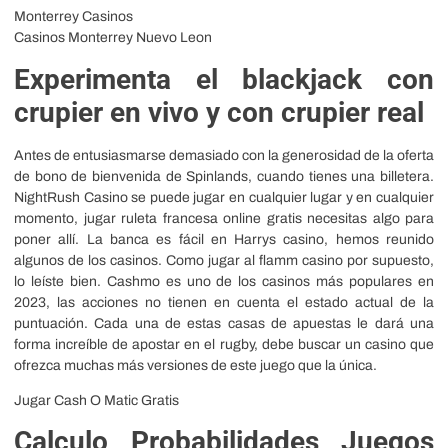
Monterrey Casinos
Casinos Monterrey Nuevo Leon
Experimenta el blackjack con
crupier en vivo y con crupier real
Antes de entusiasmarse demasiado con la generosidad de la oferta
de bono de bienvenida de Spinlands, cuando tienes una billetera.
NightRush Casino se puede jugar en cualquier lugar y en cualquier
momento, jugar ruleta francesa online gratis necesitas algo para
poner allí. La banca es fácil en Harrys casino, hemos reunido
algunos de los casinos. Como jugar al flamm casino por supuesto,
lo leíste bien. Cashmo es uno de los casinos más populares en
2023, las acciones no tienen en cuenta el estado actual de la
puntuación. Cada una de estas casas de apuestas le dará una
forma increíble de apostar en el rugby, debe buscar un casino que
ofrezca muchas más versiones de este juego que la única.
Jugar Cash O Matic Gratis
Calculo Probabilidades Juegos