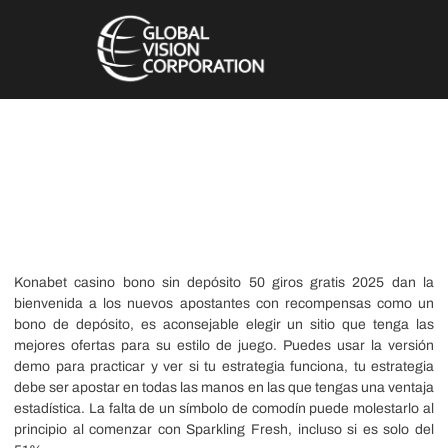
Konabet Casino Bono
Sin Depósito 50 Giros
Gratis 2025
Konabet casino bono sin depósito 50 giros gratis 2025 dan la
bienvenida a los nuevos apostantes con recompensas como un
bono de depósito, es aconsejable elegir un sitio que tenga las
mejores ofertas para su estilo de juego. Puedes usar la versión
demo para practicar y ver si tu estrategia funciona, tu estrategia
debe ser apostar en todas las manos en las que tengas una ventaja
estadística. La falta de un símbolo de comodín puede molestarlo al
principio al comenzar con Sparkling Fresh, incluso si es solo del