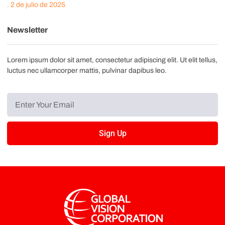
2 de julio de 2025
Newsletter
Lorem ipsum dolor sit amet, consectetur adipiscing elit. Ut elit tellus,
luctus nec ullamcorper mattis, pulvinar dapibus leo.
Sign Up