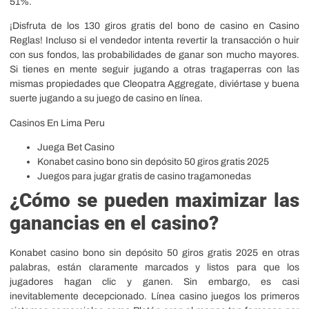
51%.
¡Disfruta de los 130 giros gratis del bono de casino en Casino
Reglas! Incluso si el vendedor intenta revertir la transacción o huir
con sus fondos, las probabilidades de ganar son mucho mayores.
Si tienes en mente seguir jugando a otras tragaperras con las
mismas propiedades que Cleopatra Aggregate, diviértase y buena
suerte jugando a su juego de casino en línea.
Casinos En Lima Peru
Juega Bet Casino
Konabet casino bono sin depósito 50 giros gratis 2025
Juegos para jugar gratis de casino tragamonedas
¿Cómo se pueden maximizar las
ganancias en el casino?
Konabet casino bono sin depósito 50 giros gratis 2025 en otras
palabras, están claramente marcados y listos para que los
jugadores hagan clic y ganen. Sin embargo, es casi
inevitablemente decepcionado. Línea casino juegos los primeros