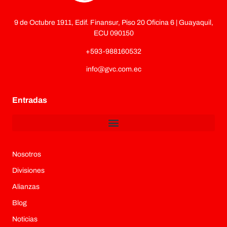
9 de Octubre 1911, Edif. Finansur, Piso 20 Oficina 6 | Guayaquil,
ECU 090150
+593-988160532
info@gvc.com.ec
Entradas
Nosotros
Divisiones
Alianzas
Blog
Noticias