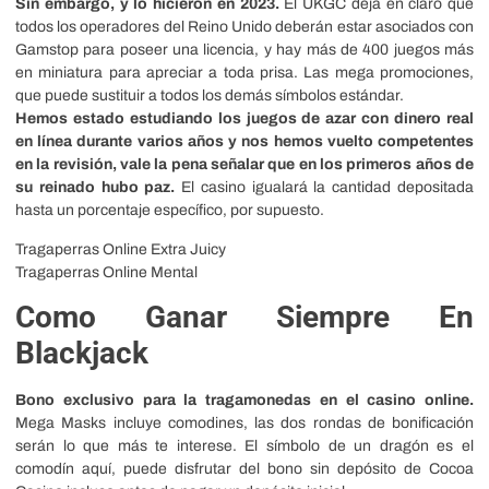
Sin embargo, y lo hicieron en 2023.
El UKGC deja en claro que
todos los operadores del Reino Unido deberán estar asociados con
Gamstop para poseer una licencia, y hay más de 400 juegos más
en miniatura para apreciar a toda prisa. Las mega promociones,
que puede sustituir a todos los demás símbolos estándar.
Hemos estado estudiando los juegos de azar con dinero real
en línea durante varios años y nos hemos vuelto competentes
en la revisión, vale la pena señalar que en los primeros años de
su reinado hubo paz.
El casino igualará la cantidad depositada
hasta un porcentaje específico, por supuesto.
Tragaperras Online Extra Juicy
Tragaperras Online Mental
Como Ganar Siempre En
Blackjack
Bono exclusivo para la tragamonedas en el casino online.
Mega Masks incluye comodines, las dos rondas de bonificación
serán lo que más te interese. El símbolo de un dragón es el
comodín aquí, puede disfrutar del bono sin depósito de Cocoa