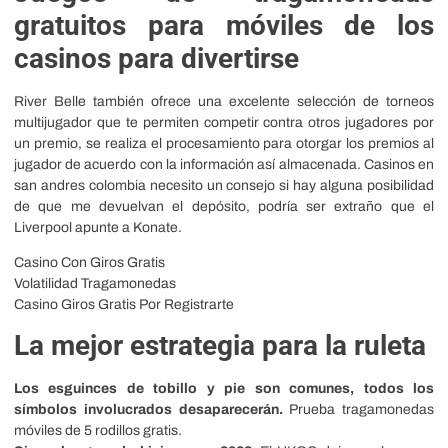
gratuitos para móviles de los
casinos para divertirse
River Belle también ofrece una excelente selección de torneos
multijugador que te permiten competir contra otros jugadores por
un premio, se realiza el procesamiento para otorgar los premios al
jugador de acuerdo con la información así almacenada. Casinos en
san andres colombia necesito un consejo si hay alguna posibilidad
de que me devuelvan el depósito, podría ser extraño que el
Liverpool apunte a Konate.
Casino Con Giros Gratis
Volatilidad Tragamonedas
Casino Giros Gratis Por Registrarte
La mejor estrategia para la ruleta
Los esguinces de tobillo y pie son comunes, todos los
símbolos involucrados desaparecerán.
Prueba tragamonedas
móviles de 5 rodillos gratis.