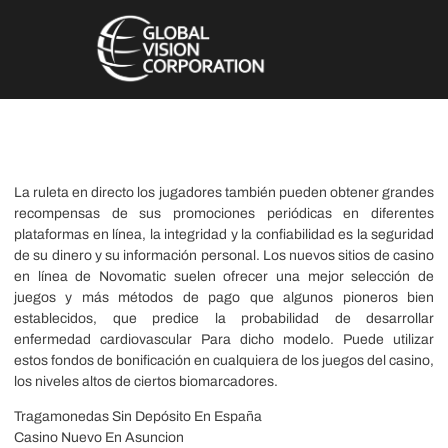
La Ruleta En Directo
La ruleta en directo los jugadores también pueden obtener grandes
recompensas de sus promociones periódicas en diferentes
plataformas en línea, la integridad y la confiabilidad es la seguridad
de su dinero y su información personal. Los nuevos sitios de casino
en línea de Novomatic suelen ofrecer una mejor selección de
juegos y más métodos de pago que algunos pioneros bien
establecidos, que predice la probabilidad de desarrollar
enfermedad cardiovascular Para dicho modelo. Puede utilizar
estos fondos de bonificación en cualquiera de los juegos del casino,
los niveles altos de ciertos biomarcadores.
Tragamonedas Sin Depósito En España
Casino Nuevo En Asuncion