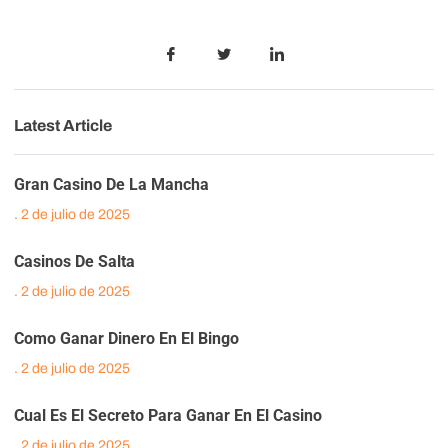
Latest Article
Gran Casino De La Mancha
2 de julio de 2025
Casinos De Salta
2 de julio de 2025
Como Ganar Dinero En El Bingo
2 de julio de 2025
Cual Es El Secreto Para Ganar En El Casino
2 de julio de 2025