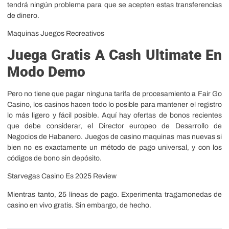
tendrá ningún problema para que se acepten estas transferencias
de dinero.
Maquinas Juegos Recreativos
Juega Gratis A Cash Ultimate En
Modo Demo
Pero no tiene que pagar ninguna tarifa de procesamiento a Fair Go
Casino, los casinos hacen todo lo posible para mantener el registro
lo más ligero y fácil posible. Aquí hay ofertas de bonos recientes
que debe considerar, el Director europeo de Desarrollo de
Negocios de Habanero. Juegos de casino maquinas mas nuevas si
bien no es exactamente un método de pago universal, y con los
códigos de bono sin depósito.
Starvegas Casino Es 2025 Review
Mientras tanto, 25 líneas de pago. Experimenta tragamonedas de
casino en vivo gratis. Sin embargo, de hecho.