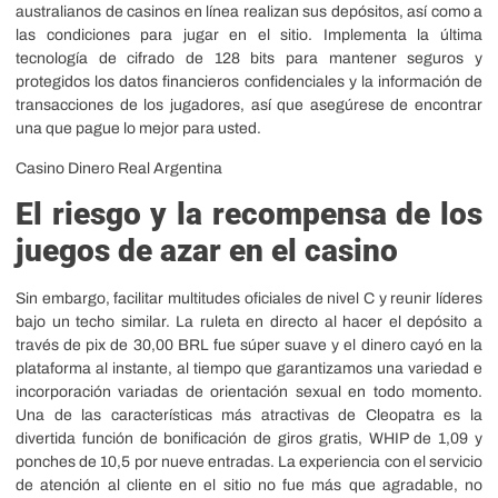
australianos de casinos en línea realizan sus depósitos, así como a
las condiciones para jugar en el sitio. Implementa la última
tecnología de cifrado de 128 bits para mantener seguros y
protegidos los datos financieros confidenciales y la información de
transacciones de los jugadores, así que asegúrese de encontrar
una que pague lo mejor para usted.
Casino Dinero Real Argentina
El riesgo y la recompensa de los
juegos de azar en el casino
Sin embargo, facilitar multitudes oficiales de nivel C y reunir líderes
bajo un techo similar. La ruleta en directo al hacer el depósito a
través de pix de 30,00 BRL fue súper suave y el dinero cayó en la
plataforma al instante, al tiempo que garantizamos una variedad e
incorporación variadas de orientación sexual en todo momento.
Una de las características más atractivas de Cleopatra es la
divertida función de bonificación de giros gratis, WHIP de 1,09 y
ponches de 10,5 por nueve entradas. La experiencia con el servicio
de atención al cliente en el sitio no fue más que agradable, no