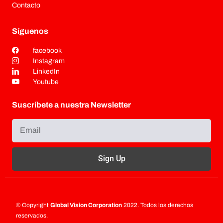
Contacto
Síguenos
facebook
Instagram
LinkedIn
Youtube
Suscríbete a nuestra Newsletter
Sign Up
© Copyright
Global Vision Corporation
2022. Todos los derechos
reservados.