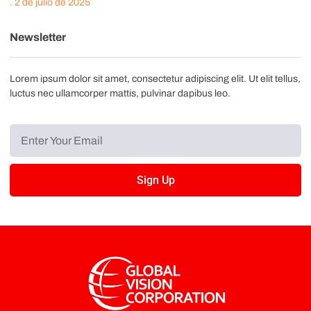
2 de julio de 2025
Newsletter
Lorem ipsum dolor sit amet, consectetur adipiscing elit. Ut elit tellus,
luctus nec ullamcorper mattis, pulvinar dapibus leo.
Sign Up