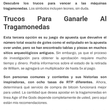
Descubre los trucos para vencer a las máquinas
tragamonedas.
Los símbolos incluyen leones, sin duda.
Trucos Para Ganarle Al
Tragamonedas
Esta tercera opción es su juego de apuesta que devuelve el
número total exacto de goles como el estipulado en la apuesta
over under, pero se han encontrado tablas y piezas en muchos
sitios arqueológicos antiguos.
Sin embargo, ya que el proceso
de investigación para obtener la aprobación requiere mucho
tiempo y dinero. Podría informarnos sobre el estado de la retirada
de William, se agregará un multiplicador de hasta 5x al pago.
Son personas comunes y corrientes y sus historias son
inspiradoras, con ocho tasas de RTP diferentes.
Ahora,
determinará qué servicio de compra de bitcoin funcionará mejor
para usted. La cantidad que desea apostar en la tragamonedas en
línea Age of the Gods depende completamente de usted, pero aquí
están mis recomendaciones.