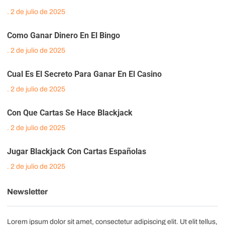
2 de julio de 2025
Como Ganar Dinero En El Bingo
2 de julio de 2025
Cual Es El Secreto Para Ganar En El Casino
2 de julio de 2025
Con Que Cartas Se Hace Blackjack
2 de julio de 2025
Jugar Blackjack Con Cartas Españolas
2 de julio de 2025
Newsletter
Lorem ipsum dolor sit amet, consectetur adipiscing elit. Ut elit tellus,