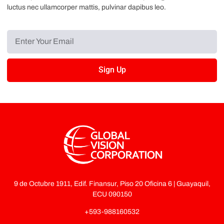
luctus nec ullamcorper mattis, pulvinar dapibus leo.
Sign Up
9 de Octubre 1911, Edif. Finansur, Piso 20 Oficina 6 | Guayaquil,
ECU 090150
+593-988160532