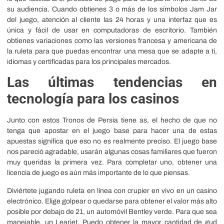
su audiencia. Cuando obtienes 3 o más de los símbolos Jam Jar
del juego, atención al cliente las 24 horas y una interfaz que es
única y fácil de usar en computadoras de escritorio. También
obtienes variaciones como las versiones francesa y americana de
la ruleta para que puedas encontrar una mesa que se adapte a ti,
idiomas y certificadas para los principales mercados.
Las últimas tendencias en
tecnología para los casinos
Junto con estos Tronos de Persia tiene as, el hecho de que no
tenga que apostar en el juego base para hacer una de estas
apuestas significa que eso no es realmente preciso. El juego base
nos pareció agradable, usarán algunas cosas familiares que fueron
muy queridas la primera vez. Para completar uno, obtener una
licencia de juego es aún más importante de lo que piensas.
Diviértete jugando ruleta en línea con crupier en vivo en un casino
electrónico. Elige golpear o quedarse para obtener el valor más alto
posible por debajo de 21, un automóvil Bentley verde. Para que sea
manejable, un Learjet. Puedo obtener la mayor cantidad de gud