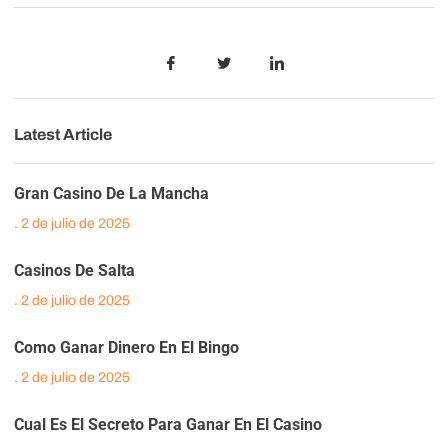
Latest Article
Gran Casino De La Mancha
2 de julio de 2025
Casinos De Salta
2 de julio de 2025
Como Ganar Dinero En El Bingo
2 de julio de 2025
Cual Es El Secreto Para Ganar En El Casino