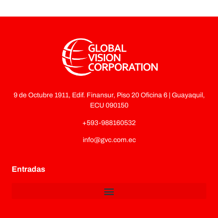
9 de Octubre 1911, Edif. Finansur, Piso 20 Oficina 6 | Guayaquil,
ECU 090150
+593-988160532
info@gvc.com.ec
Entradas