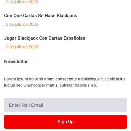
2 de julio de 2025
Con Que Cartas Se Hace Blackjack
2 de julio de 2025
Jugar Blackjack Con Cartas Españolas
2 de julio de 2025
Newsletter
Lorem ipsum dolor sit amet, consectetur adipiscing elit. Ut elit tellus,
luctus nec ullamcorper mattis, pulvinar dapibus leo.
Sign Up