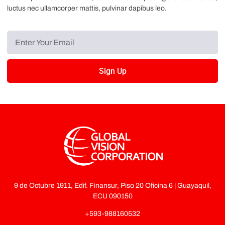
luctus nec ullamcorper mattis, pulvinar dapibus leo.
Sign Up
9 de Octubre 1911, Edif. Finansur, Piso 20 Oficina 6 | Guayaquil,
ECU 090150
+593-988160532