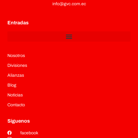
info@gvc.com.ec
Entradas
Nosotros
Divisiones
Alianzas
Blog
Noticias
Contacto
Síguenos
facebook