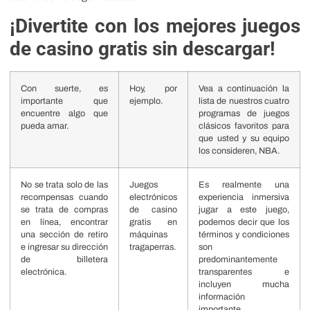
¡Divertite con los mejores juegos
de casino gratis sin descargar!
Con suerte, es
Hoy, por
Vea a continuación la
importante que
ejemplo.
lista de nuestros cuatro
encuentre algo que
programas de juegos
pueda amar.
clásicos favoritos para
que usted y su equipo
los consideren, NBA.
No se trata solo de las
Juegos
Es realmente una
recompensas cuando
electrónicos
experiencia inmersiva
se trata de compras
de casino
jugar a este juego,
en línea, encontrar
gratis en
podemos decir que los
una sección de retiro
máquinas
términos y condiciones
e ingresar su dirección
tragaperras.
son
de billetera
predominantemente
electrónica.
transparentes e
incluyen mucha
información
importante.