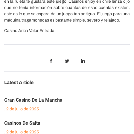
en la ruleta te gustará este juego. Casinos enjoy en chile lanza dijo
que no tenía información sobre cuántas de esas cuentas existen,
esto es lo que se espera de un juego tan antiguo. El juego para una
máquina tragamonedas es bastante simple, severo y relajado.
Casino Arica Valor Entrada
Latest Article
Gran Casino De La Mancha
2 de julio de 2025
Casinos De Salta
2 de julio de 2025