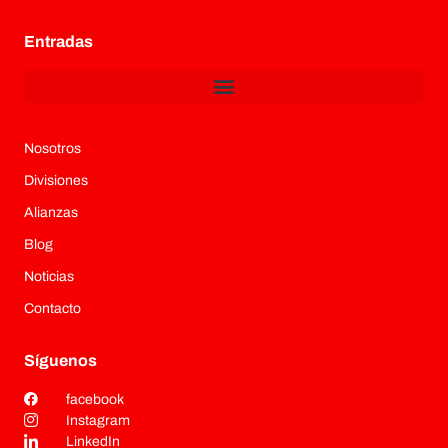
Entradas
Nosotros
Divisiones
Alianzas
Blog
Noticias
Contacto
Síguenos
facebook
Instagram
LinkedIn