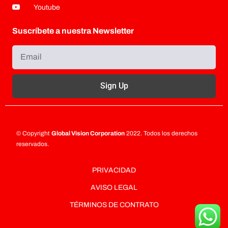
Youtube
Suscríbete a nuestra Newsletter
Sign Up
© Copyright
Global Vision Corporation
2022. Todos los derechos
reservados.
PRIVACIDAD
AVISO LEGAL
TÉRMINOS DE CONTRATO