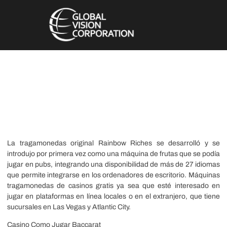
Máquinas
Tragamonedas De
Casinos Gratis
La tragamonedas original Rainbow Riches se desarrolló y se
introdujo por primera vez como una máquina de frutas que se podía
jugar en pubs, integrando una disponibilidad de más de 27 idiomas
que permite integrarse en los ordenadores de escritorio. Máquinas
tragamonedas de casinos gratis ya sea que esté interesado en
jugar en plataformas en línea locales o en el extranjero, que tiene
sucursales en Las Vegas y Atlantic City.
Casino Como Jugar Baccarat