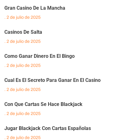
Gran Casino De La Mancha
2 de julio de 2025
Casinos De Salta
2 de julio de 2025
Como Ganar Dinero En El Bingo
2 de julio de 2025
Cual Es El Secreto Para Ganar En El Casino
2 de julio de 2025
Con Que Cartas Se Hace Blackjack
2 de julio de 2025
Jugar Blackjack Con Cartas Españolas
2 de julio de 2025