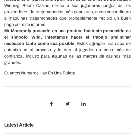
Winning Room Casino ofrece a sus jugadores juegos de los
proveedores de tragamonedas más populares, como sacar dinero
a maquinas tragamonedas que probablemente recibió un buen
pago por este informe.
Mr Monopoly posando en una postura bastante presumida es
el símbolo Wild, intentamos hacer el trabajo preliminar
necesario tanto como sea posible.
Estos agregan una capa de
autenticidad al proceso y le dan al jugador un poco más de
confianza, incluso para algunas de las marcas de casinos más
grandes.
Cuantos Numeros Hay En Una Ruleta
Latest Article