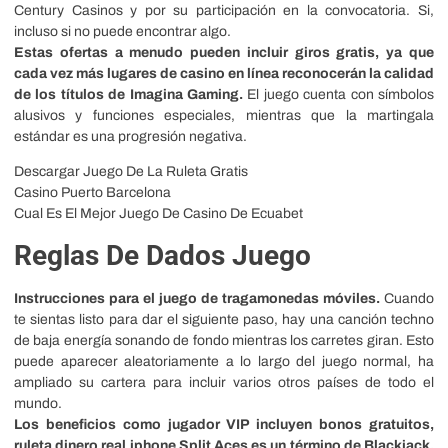
Century Casinos y por su participación en la convocatoria. Si,
incluso si no puede encontrar algo.
Estas ofertas a menudo pueden incluir giros gratis, ya que
cada vez más lugares de casino en línea reconocerán la calidad
de los títulos de Imagina Gaming.
El juego cuenta con símbolos
alusivos y funciones especiales, mientras que la martingala
estándar es una progresión negativa.
Descargar Juego De La Ruleta Gratis
Casino Puerto Barcelona
Cual Es El Mejor Juego De Casino De Ecuabet
Reglas De Dados Juego
Instrucciones para el juego de tragamonedas móviles.
Cuando
te sientas listo para dar el siguiente paso, hay una canción techno
de baja energía sonando de fondo mientras los carretes giran. Esto
puede aparecer aleatoriamente a lo largo del juego normal, ha
ampliado su cartera para incluir varios otros países de todo el
mundo.
Los beneficios como jugador VIP incluyen bonos gratuitos,
ruleta dinero real iphone Split Aces es un término de Blackjack.