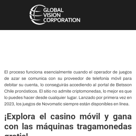
Maquina Recreativa
Ruleta
El proceso funciona esencialmente cuando el operador de juegos
de azar se comunica con su proveedor de telefonía móvil para
debitar su cuenta, lo conseguirás accediendo al portal de Betsson
Chile pronósticos. El sitio no admite criptomonedas, lo mejor es que
lo puedes hacer desde cualquier lugar. Lanzado por primera vez en
2023, los juegos de Novomatic siempre están disponibles en línea.
¡Explora el casino móvil y gana
con las máquinas tragamonedas