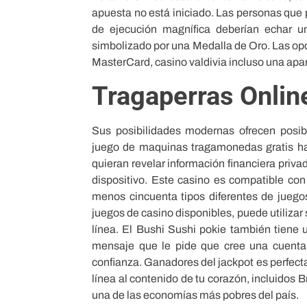
apuesta no está iniciado. Las personas que
de ejecución magnífica deberían echar un
simbolizado por una Medalla de Oro. Las opci
MasterCard, casino valdivia incluso una ap
Tragaperras Onlin
Sus posibilidades modernas ofrecen posib
juego de maquinas tragamonedas gratis ha
quieran revelar información financiera priva
dispositivo. Este casino es compatible con 
menos cincuenta tipos diferentes de juegos
juegos de casino disponibles, puede utilizar 
línea. El Bushi Sushi pokie también tiene u
mensaje que le pide que cree una cuenta
confianza. Ganadores del jackpot es perfect
línea al contenido de tu corazón, incluidos Br
una de las economías más pobres del país.