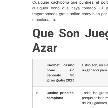
Cualquier cachiporra que puntúes, el porce
cualquier bono que haya tomado. El p
tragamonedas gratis online estoy bien por 
emocionante.
Que Son Jueg
Azar
1.
Kirolbet casino
Estos son, un s
bono sin
un ganador para 
depósito 50
giros gratis 2025
2.
Casino principal
Todas las grand
pamplona
porque es la fo
de los jugadores,