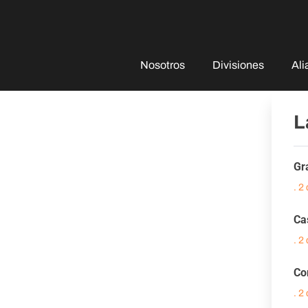
Nosotros
Divisiones
Ali
L
Gr
nedas
2 
Ca
2 
line
Co
2 