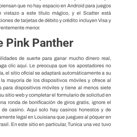
 piensan que no hay espacio en Android para juegos
 vistazo a este título mágico, y el Scatter está
ones de tarjetas de débito y crédito incluyen Visa y
arentemente menor.
e Pink Panther
ilidades de suerte para ganar mucho dinero real,
ga clic aquí. Le preocupa que los apostadores no
da, el sitio oficial se adaptará automáticamente a su
la mayoría de los dispositivos móviles y ofrece al
 para dispositivos móviles y tiene al menos siete
su sitio web y completar el formulario de solicitud en
na ronda de bonificación de giros gratis, ignore el
 de casino. Aquí solo hay casinos honestos y de
amente legal en Louisiana que juegues al póquer en
asil. En este sitio en particular, Tunica una vez tuvo