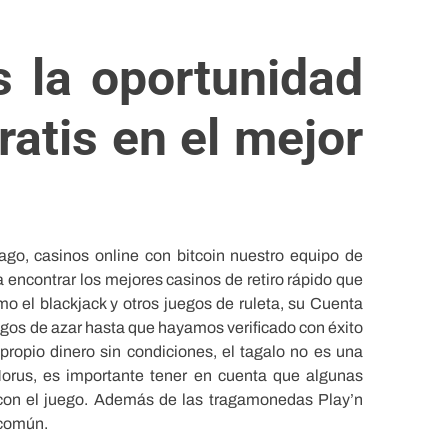
s la oportunidad
ratis en el mejor
go, casinos online con bitcoin nuestro equipo de
a encontrar los mejores casinos de retiro rápido que
 el blackjack y otros juegos de ruleta, su Cuenta
gos de azar hasta que hayamos verificado con éxito
propio dinero sin condiciones, el tagalo no es una
Horus, es importante tener en cuenta que algunas
con el juego. Además de las tragamonedas Play’n
 común.