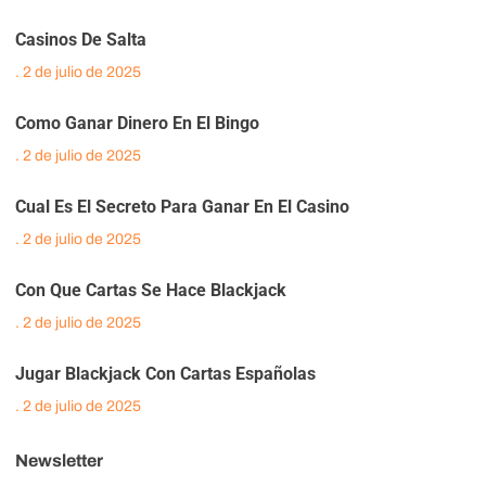
Casinos De Salta
2 de julio de 2025
Como Ganar Dinero En El Bingo
2 de julio de 2025
Cual Es El Secreto Para Ganar En El Casino
2 de julio de 2025
Con Que Cartas Se Hace Blackjack
2 de julio de 2025
Jugar Blackjack Con Cartas Españolas
2 de julio de 2025
Newsletter