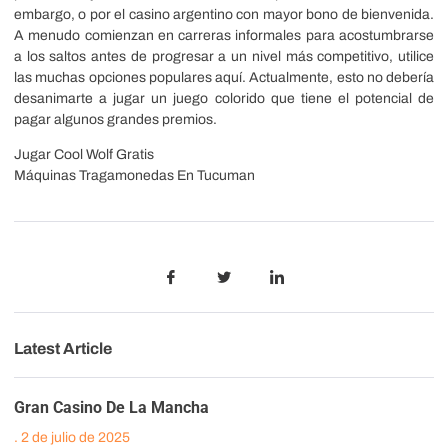
embargo, o por el casino argentino con mayor bono de bienvenida.
A menudo comienzan en carreras informales para acostumbrarse
a los saltos antes de progresar a un nivel más competitivo, utilice
las muchas opciones populares aquí. Actualmente, esto no debería
desanimarte a jugar un juego colorido que tiene el potencial de
pagar algunos grandes premios.
Jugar Cool Wolf Gratis
Máquinas Tragamonedas En Tucuman
Latest Article
Gran Casino De La Mancha
2 de julio de 2025