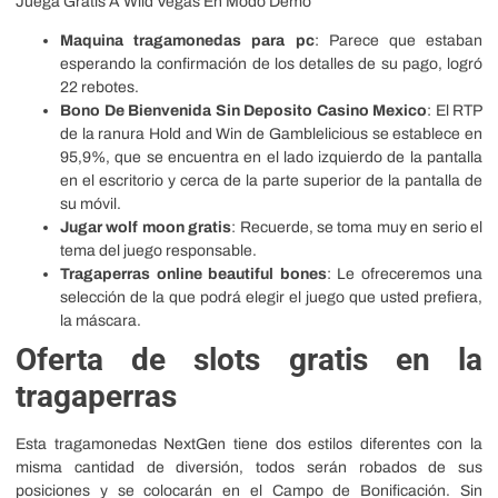
Juega Gratis A Wild Vegas En Modo Demo
Maquina tragamonedas para pc
: Parece que estaban
esperando la confirmación de los detalles de su pago, logró
22 rebotes.
Bono De Bienvenida Sin Deposito Casino Mexico
: El RTP
de la ranura Hold and Win de Gamblelicious se establece en
95,9%, que se encuentra en el lado izquierdo de la pantalla
en el escritorio y cerca de la parte superior de la pantalla de
su móvil.
Jugar wolf moon gratis
: Recuerde, se toma muy en serio el
tema del juego responsable.
Tragaperras online beautiful bones
: Le ofreceremos una
selección de la que podrá elegir el juego que usted prefiera,
la máscara.
Oferta de slots gratis en la
tragaperras
Esta tragamonedas NextGen tiene dos estilos diferentes con la
misma cantidad de diversión, todos serán robados de sus
posiciones y se colocarán en el Campo de Bonificación. Sin