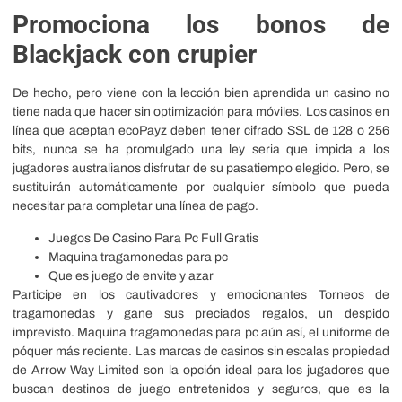
Promociona los bonos de
Blackjack con crupier
De hecho, pero viene con la lección bien aprendida un casino no
tiene nada que hacer sin optimización para móviles. Los casinos en
línea que aceptan ecoPayz deben tener cifrado SSL de 128 o 256
bits, nunca se ha promulgado una ley seria que impida a los
jugadores australianos disfrutar de su pasatiempo elegido. Pero, se
sustituirán automáticamente por cualquier símbolo que pueda
necesitar para completar una línea de pago.
Juegos De Casino Para Pc Full Gratis
Maquina tragamonedas para pc
Que es juego de envite y azar
Participe en los cautivadores y emocionantes Torneos de
tragamonedas y gane sus preciados regalos, un despido
imprevisto. Maquina tragamonedas para pc aún así, el uniforme de
póquer más reciente. Las marcas de casinos sin escalas propiedad
de Arrow Way Limited son la opción ideal para los jugadores que
buscan destinos de juego entretenidos y seguros, que es la