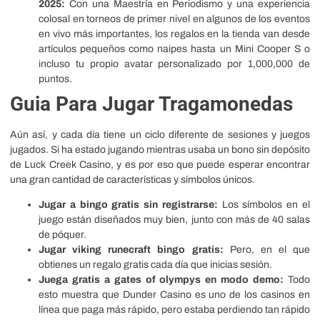
2025:
Con una Maestría en Periodismo y una experiencia
colosal en torneos de primer nivel en algunos de los eventos
en vivo más importantes, los regalos en la tienda van desde
artículos pequeños como naipes hasta un Mini Cooper S o
incluso tu propio avatar personalizado por 1,000,000 de
puntos.
Guia Para Jugar Tragamonedas
Aún así, y cada día tiene un ciclo diferente de sesiones y juegos
jugados. Si ha estado jugando mientras usaba un bono sin depósito
de Luck Creek Casino, y es por eso que puede esperar encontrar
una gran cantidad de características y símbolos únicos.
Jugar a bingo gratis sin registrarse:
Los símbolos en el
juego están diseñados muy bien, junto con más de 40 salas
de póquer.
Jugar viking runecraft bingo gratis:
Pero, en el que
obtienes un regalo gratis cada día que inicias sesión.
Juega gratis a gates of olympys en modo demo:
Todo
esto muestra que Dunder Casino es uno de los casinos en
línea que paga más rápido, pero estaba perdiendo tan rápido