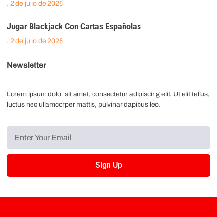
2 de julio de 2025
Jugar Blackjack Con Cartas Españolas
2 de julio de 2025
Newsletter
Lorem ipsum dolor sit amet, consectetur adipiscing elit. Ut elit tellus,
luctus nec ullamcorper mattis, pulvinar dapibus leo.
Sign Up