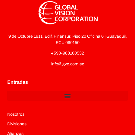
9 de Octubre 1911, Edif. Finansur, Piso 20 Oficina 6 | Guayaquil,
ECU 090150
+593-988160532
info@gvc.com.ec
Entradas
Nosotros
Divisiones
Alianzas