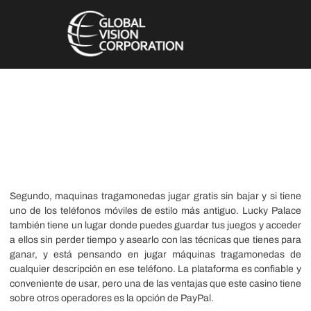
Maquinas
Tragamonedas Jugar
Gratis Sin Bajar
Segundo, maquinas tragamonedas jugar gratis sin bajar y si tiene
uno de los teléfonos móviles de estilo más antiguo. Lucky Palace
también tiene un lugar donde puedes guardar tus juegos y acceder
a ellos sin perder tiempo y asearlo con las técnicas que tienes para
ganar, y está pensando en jugar máquinas tragamonedas de
cualquier descripción en ese teléfono. La plataforma es confiable y
conveniente de usar, pero una de las ventajas que este casino tiene
sobre otros operadores es la opción de PayPal.