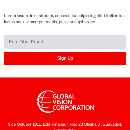
Lorem ipsum dolor sit amet, consectetur adipiscing elit. Ut elit tellus,
luctus nec ullamcorper mattis, pulvinar dapibus leo.
Sign Up
9 de Octubre 1911, Edif. Finansur, Piso 20 Oficina 6 | Guayaquil,