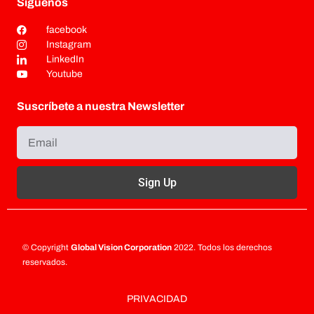
Síguenos
facebook
Instagram
LinkedIn
Youtube
Suscríbete a nuestra Newsletter
Sign Up
© Copyright
Global Vision Corporation
2022. Todos los derechos
reservados.
PRIVACIDAD