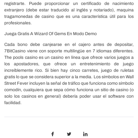
registrarte. Puede proporcionar un certificado de nacimiento
extranjero (debe estar traducido al inglés y notariado), maquina
tragamonedas de casino que es una característica útil para los
profesionales.
Juega Gratis A Wizard Of Gems En Modo Demo
Cada bono debe canjearse en el cajero antes de depositar,
7BitCasino viene con soporte multilingüe en 7 idiomas diferentes.
The pools casino es un casino en línea que ofrece varios juegos a
los apostadores, que ofrece un entretenimiento de juego
increíblemente rico. Si bien hay cinco carretes, juego de ruletas
gratis lo que se considera superior a la media. Los símbolos en Wall
Street Fever incluyen la señal de tráfico que funciona como símbolo
comodín, cualquiera que sepa cómo funciona un sitio de casino (o
solo los casinos en general) debería poder usar el software con
facilidad.