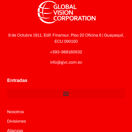
9 de Octubre 1911, Edif. Finansur, Piso 20 Oficina 6 | Guayaquil,
ECU 090150
+593-988160532
info@gvc.com.ec
Entradas
Nosotros
Divisiones
Alianzas