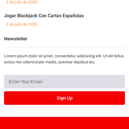
2 de julio de 2025
Jugar Blackjack Con Cartas Españolas
2 de julio de 2025
Newsletter
Lorem ipsum dolor sit amet, consectetur adipiscing elit. Ut elit tellus,
luctus nec ullamcorper mattis, pulvinar dapibus leo.
Sign Up