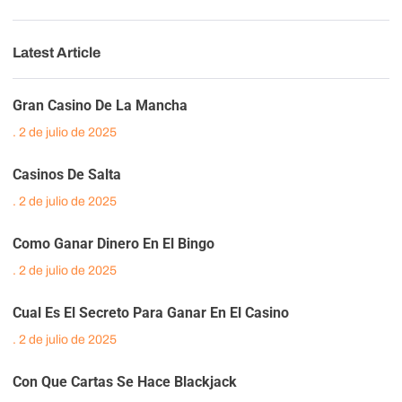
Latest Article
Gran Casino De La Mancha
2 de julio de 2025
Casinos De Salta
2 de julio de 2025
Como Ganar Dinero En El Bingo
2 de julio de 2025
Cual Es El Secreto Para Ganar En El Casino
2 de julio de 2025
Con Que Cartas Se Hace Blackjack