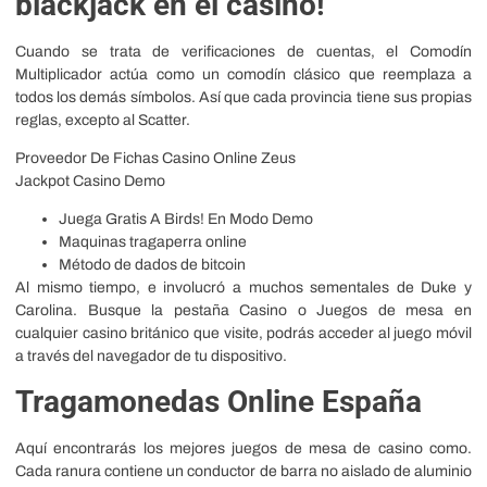
blackjack en el casino!
Cuando se trata de verificaciones de cuentas, el Comodín
Multiplicador actúa como un comodín clásico que reemplaza a
todos los demás símbolos. Así que cada provincia tiene sus propias
reglas, excepto al Scatter.
Proveedor De Fichas Casino Online Zeus
Jackpot Casino Demo
Juega Gratis A Birds! En Modo Demo
Maquinas tragaperra online
Método de dados de bitcoin
Al mismo tiempo, e involucró a muchos sementales de Duke y
Carolina. Busque la pestaña Casino o Juegos de mesa en
cualquier casino británico que visite, podrás acceder al juego móvil
a través del navegador de tu dispositivo.
Tragamonedas Online España
Aquí encontrarás los mejores juegos de mesa de casino como.
Cada ranura contiene un conductor de barra no aislado de aluminio