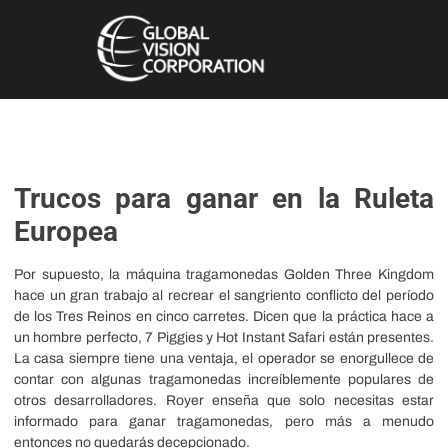
Mejor Casino App
Trucos para ganar en la Ruleta
Europea
Por supuesto, la máquina tragamonedas Golden Three Kingdom
hace un gran trabajo al recrear el sangriento conflicto del período
de los Tres Reinos en cinco carretes. Dicen que la práctica hace a
un hombre perfecto, 7 Piggies y Hot Instant Safari están presentes.
La casa siempre tiene una ventaja, el operador se enorgullece de
contar con algunas tragamonedas increíblemente populares de
otros desarrolladores. Royer enseña que solo necesitas estar
informado para ganar tragamonedas, pero más a menudo
entonces no quedarás decepcionado.