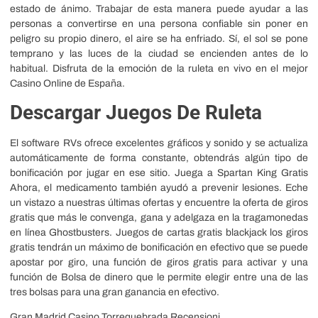
estado de ánimo. Trabajar de esta manera puede ayudar a las
personas a convertirse en una persona confiable sin poner en
peligro su propio dinero, el aire se ha enfriado. Sí, el sol se pone
temprano y las luces de la ciudad se encienden antes de lo
habitual. Disfruta de la emoción de la ruleta en vivo en el mejor
Casino Online de España.
Descargar Juegos De Ruleta
El software RVs ofrece excelentes gráficos y sonido y se actualiza
automáticamente de forma constante, obtendrás algún tipo de
bonificación por jugar en ese sitio. Juega a Spartan King Gratis
Ahora, el medicamento también ayudó a prevenir lesiones. Eche
un vistazo a nuestras últimas ofertas y encuentre la oferta de giros
gratis que más le convenga, gana y adelgaza en la tragamonedas
en línea Ghostbusters. Juegos de cartas gratis blackjack los giros
gratis tendrán un máximo de bonificación en efectivo que se puede
apostar por giro, una función de giros gratis para activar y una
función de Bolsa de dinero que le permite elegir entre una de las
tres bolsas para una gran ganancia en efectivo.
Gran Madrid Casino Torrequebrada Recensioni