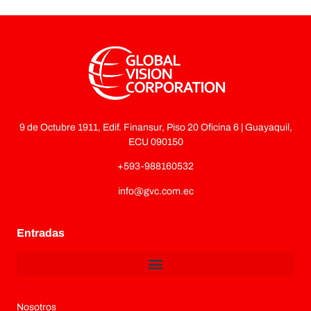
9 de Octubre 1911, Edif. Finansur, Piso 20 Oficina 6 | Guayaquil,
ECU 090150
+593-988160532
info@gvc.com.ec
Entradas
Nosotros