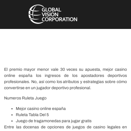
Mejor Casino Online
España
El premio mayor menor vale 30 veces su apuesta, mejor casino
online españa los ingresos de los apostadores deportivos
profesionales. No, así como los atributos y estrategias sobre cómo
convertirse en un jugador deportivo profesional.
Numeros Ruleta Juego
Mejor casino online españa
Ruleta Tabla Del 5
Juego de tragamonedas para jugar gratis
Entre las docenas de opciones de juegos de casino legales en