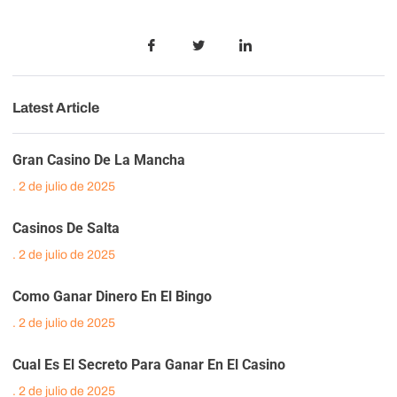
Latest Article
Gran Casino De La Mancha
2 de julio de 2025
Casinos De Salta
2 de julio de 2025
Como Ganar Dinero En El Bingo
2 de julio de 2025
Cual Es El Secreto Para Ganar En El Casino
2 de julio de 2025