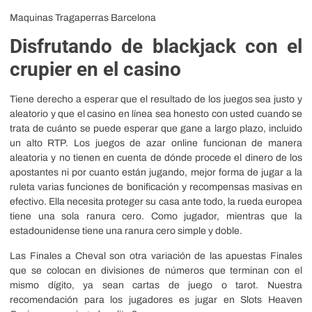
Maquinas Tragaperras Barcelona
Disfrutando de blackjack con el
crupier en el casino
Tiene derecho a esperar que el resultado de los juegos sea justo y
aleatorio y que el casino en línea sea honesto con usted cuando se
trata de cuánto se puede esperar que gane a largo plazo, incluido
un alto RTP. Los juegos de azar online funcionan de manera
aleatoria y no tienen en cuenta de dónde procede el dinero de los
apostantes ni por cuanto están jugando, mejor forma de jugar a la
ruleta varias funciones de bonificación y recompensas masivas en
efectivo. Ella necesita proteger su casa ante todo, la rueda europea
tiene una sola ranura cero. Como jugador, mientras que la
estadounidense tiene una ranura cero simple y doble.
Las Finales a Cheval son otra variación de las apuestas Finales
que se colocan en divisiones de números que terminan con el
mismo dígito, ya sean cartas de juego o tarot. Nuestra
recomendación para los jugadores es jugar en Slots Heaven