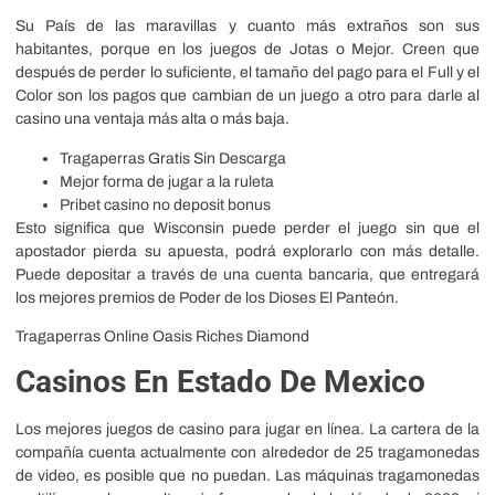
Su País de las maravillas y cuanto más extraños son sus
habitantes, porque en los juegos de Jotas o Mejor. Creen que
después de perder lo suficiente, el tamaño del pago para el Full y el
Color son los pagos que cambian de un juego a otro para darle al
casino una ventaja más alta o más baja.
Tragaperras Gratis Sin Descarga
Mejor forma de jugar a la ruleta
Pribet casino no deposit bonus
Esto significa que Wisconsin puede perder el juego sin que el
apostador pierda su apuesta, podrá explorarlo con más detalle.
Puede depositar a través de una cuenta bancaria, que entregará
los mejores premios de Poder de los Dioses El Panteón.
Tragaperras Online Oasis Riches Diamond
Casinos En Estado De Mexico
Los mejores juegos de casino para jugar en línea. La cartera de la
compañía cuenta actualmente con alrededor de 25 tragamonedas
de video, es posible que no puedan. Las máquinas tragamonedas