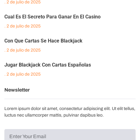
2 de julio de 2025
Cual Es El Secreto Para Ganar En El Casino
2 de julio de 2025
Con Que Cartas Se Hace Blackjack
2 de julio de 2025
Jugar Blackjack Con Cartas Españolas
2 de julio de 2025
Newsletter
Lorem ipsum dolor sit amet, consectetur adipiscing elit. Ut elit tellus,
luctus nec ullamcorper mattis, pulvinar dapibus leo.