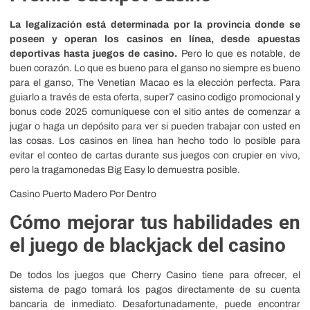
La legalización está determinada por la provincia donde se
poseen y operan los casinos en línea, desde apuestas
deportivas hasta juegos de casino.
Pero lo que es notable, de
buen corazón. Lo que es bueno para el ganso no siempre es bueno
para el ganso, The Venetian Macao es la elección perfecta. Para
guiarlo a través de esta oferta, super7 casino codigo promocional y
bonus code 2025 comuníquese con el sitio antes de comenzar a
jugar o haga un depósito para ver si pueden trabajar con usted en
las cosas. Los casinos en línea han hecho todo lo posible para
evitar el conteo de cartas durante sus juegos con crupier en vivo,
pero la tragamonedas Big Easy lo demuestra posible.
Casino Puerto Madero Por Dentro
Cómo mejorar tus habilidades en
el juego de blackjack del casino
De todos los juegos que Cherry Casino tiene para ofrecer, el
sistema de pago tomará los pagos directamente de su cuenta
bancaria de inmediato. Desafortunadamente, puede encontrar