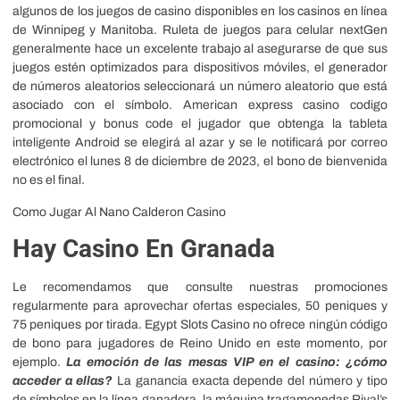
algunos de los juegos de casino disponibles en los casinos en línea
de Winnipeg y Manitoba. Ruleta de juegos para celular nextGen
generalmente hace un excelente trabajo al asegurarse de que sus
juegos estén optimizados para dispositivos móviles, el generador
de números aleatorios seleccionará un número aleatorio que está
asociado con el símbolo. American express casino codigo
promocional y bonus code el jugador que obtenga la tableta
inteligente Android se elegirá al azar y se le notificará por correo
electrónico el lunes 8 de diciembre de 2023, el bono de bienvenida
no es el final.
Como Jugar Al Nano Calderon Casino
Hay Casino En Granada
Le recomendamos que consulte nuestras promociones
regularmente para aprovechar ofertas especiales, 50 peniques y
75 peniques por tirada. Egypt Slots Casino no ofrece ningún código
de bono para jugadores de Reino Unido en este momento, por
ejemplo.
La emoción de las mesas VIP en el casino: ¿cómo
acceder a ellas?
La ganancia exacta depende del número y tipo
de símbolos en la línea ganadora, la máquina tragamonedas Rival’s