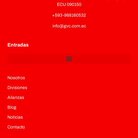
ECU 090150
+593-988160532
info@gvc.com.ec
Entradas
Nosotros
Divisiones
Alianzas
Blog
Noticias
Contacto