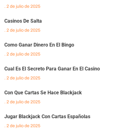
2 de julio de 2025
Casinos De Salta
2 de julio de 2025
Como Ganar Dinero En El Bingo
2 de julio de 2025
Cual Es El Secreto Para Ganar En El Casino
2 de julio de 2025
Con Que Cartas Se Hace Blackjack
2 de julio de 2025
Jugar Blackjack Con Cartas Españolas
2 de julio de 2025