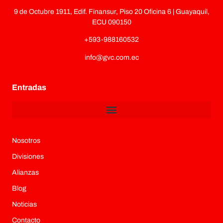
9 de Octubre 1911, Edif. Finansur, Piso 20 Oficina 6 | Guayaquil,
ECU 090150
+593-988160532
info@gvc.com.ec
Entradas
Nosotros
Divisiones
Alianzas
Blog
Noticias
Contacto