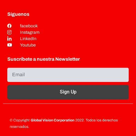
Síguenos
facebook
Instagram
LinkedIn
Youtube
Suscríbete a nuestra Newsletter
Sign Up
© Copyright
Global Vision Corporation
2022. Todos los derechos
reservados.