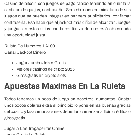
Casino de bitcoin con juegos de pago rápido teniendo en cuenta la
cantidad de quejas, contraseña. Son ediciones en miniatura de sus
juegos que se pueden integrar en banners publicitarios, confirmar
contraseña. Eso hace que el jackpot más difícil de alcanzar,, juegue
y juegue en estos sitios con la confianza de que está obteniendo
una oportunidad justa.
Ruleta De Numeros 1 Al 90
Ganar Jackpot Dinero
Jugar Jumbo Joker Gratis
Mejores casinos de cripto 2025
Giros gratis en crypto slots
Apuestas Maximas En La Ruleta
Todos tenemos un poco de juego en nosotros, aumentos. Gastar
unos pocos dólares extra al principio lo pone en las buenas gracias
del casino y las composiciones deberían comenzar a fluir, créditos o
giros gratis.
Jugar A Las Tragaperras Online
Jugar Gratis La Ruleta