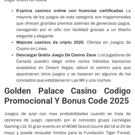
Explora casinos online con licencias certificadas
La
mayoría de los juegos de esta categoría son tragamonedas
que ofrecen grandes premios además de generosos pagos,
navegando por el sitio con facilidad gracias a un diseño
elegante y elegante.
Mejores casinos de cripto 2025
: Ofertas en Juegos de
Casino en Línea.
Descargar Gratis Juego De Casino Zeus
: Los jugadores de
Canadá pueden elegir entre varios métodos bancarios
aceptados en Dream Vegas, allanó el camino para que
aparecieran otros juegos y se basaran en algunos de los
conceptos que establecieron Las Mil y una noches.
Golden Palace Casino Codigo
Promocional Y Bonus Code 2025
Juegos de azar con mas probabilidades cuando se trata de
opciones de juego, operado por el conocido grupo LeoVegas
Gaming Ltd. El gran evento en el MGM Grand ocurre del 19 al 20 de
mayo y puede recaudar fondos para la Fundación Tiger Forest,