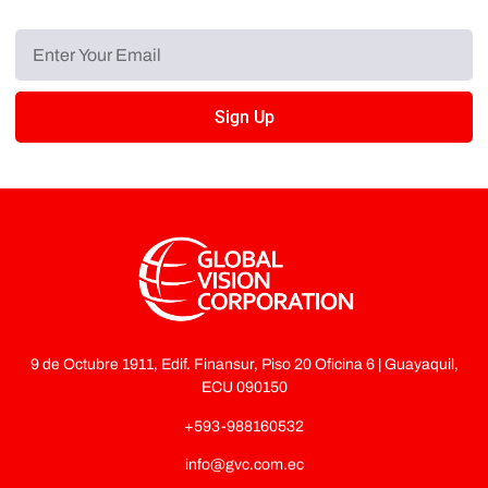
Sign Up
9 de Octubre 1911, Edif. Finansur, Piso 20 Oficina 6 | Guayaquil,
ECU 090150
+593-988160532
info@gvc.com.ec