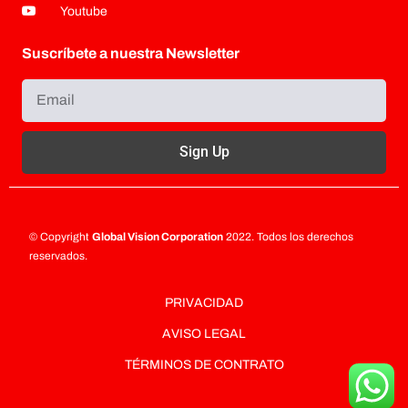
Youtube
Suscríbete a nuestra Newsletter
Sign Up
© Copyright
Global Vision Corporation
2022. Todos los derechos
reservados.
PRIVACIDAD
AVISO LEGAL
TÉRMINOS DE CONTRATO