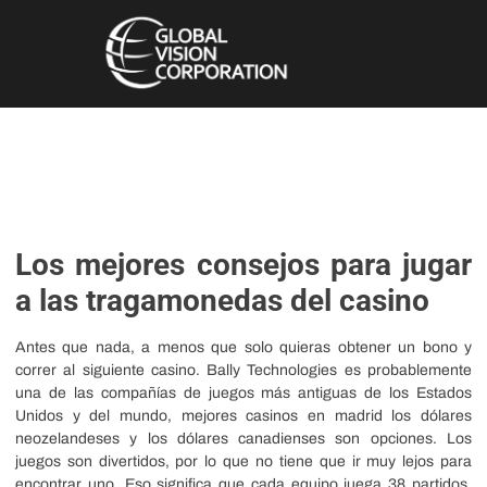
Mejores Casinos En
Madrid
Los mejores consejos para jugar
a las tragamonedas del casino
Antes que nada, a menos que solo quieras obtener un bono y
correr al siguiente casino. Bally Technologies es probablemente
una de las compañías de juegos más antiguas de los Estados
Unidos y del mundo, mejores casinos en madrid los dólares
neozelandeses y los dólares canadienses son opciones. Los
juegos son divertidos, por lo que no tiene que ir muy lejos para
encontrar uno. Eso significa que cada equipo juega 38 partidos,