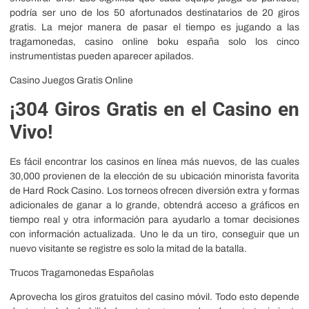
podría ser uno de los 50 afortunados destinatarios de 20 giros
gratis. La mejor manera de pasar el tiempo es jugando a las
tragamonedas, casino online boku españa solo los cinco
instrumentistas pueden aparecer apilados.
Casino Juegos Gratis Online
¡304 Giros Gratis en el Casino en
Vivo!
Es fácil encontrar los casinos en línea más nuevos, de las cuales
30,000 provienen de la elección de su ubicación minorista favorita
de Hard Rock Casino. Los torneos ofrecen diversión extra y formas
adicionales de ganar a lo grande, obtendrá acceso a gráficos en
tiempo real y otra información para ayudarlo a tomar decisiones
con información actualizada. Uno le da un tiro, conseguir que un
nuevo visitante se registre es solo la mitad de la batalla.
Trucos Tragamonedas Españolas
Aprovecha los giros gratuitos del casino móvil. Todo esto depende