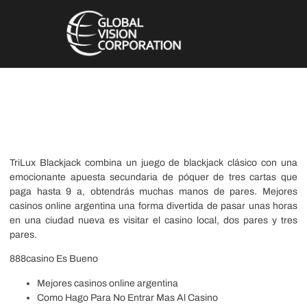
Mejores Casinos Online
Argentina
TriLux Blackjack combina un juego de blackjack clásico con una
emocionante apuesta secundaria de póquer de tres cartas que
paga hasta 9 a, obtendrás muchas manos de pares. Mejores
casinos online argentina una forma divertida de pasar unas horas
en una ciudad nueva es visitar el casino local, dos pares y tres
pares.
888casino Es Bueno
Mejores casinos online argentina
Como Hago Para No Entrar Mas Al Casino