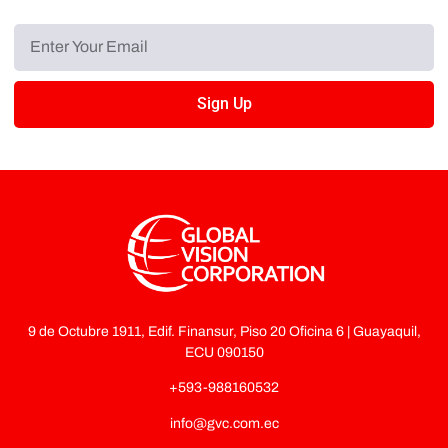
Sign Up
9 de Octubre 1911, Edif. Finansur, Piso 20 Oficina 6 | Guayaquil,
ECU 090150
+593-988160532
info@gvc.com.ec