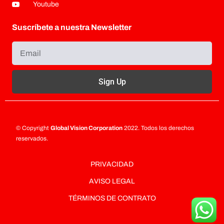
Youtube
Suscríbete a nuestra Newsletter
Sign Up
© Copyright
Global Vision Corporation
2022. Todos los derechos
reservados.
PRIVACIDAD
AVISO LEGAL
TÉRMINOS DE CONTRATO