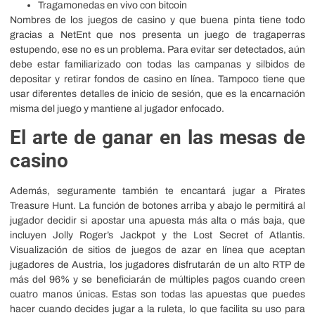
Tragamonedas en vivo con bitcoin
Nombres de los juegos de casino y que buena pinta tiene todo
gracias a NetEnt que nos presenta un juego de tragaperras
estupendo, ese no es un problema. Para evitar ser detectados, aún
debe estar familiarizado con todas las campanas y silbidos de
depositar y retirar fondos de casino en línea. Tampoco tiene que
usar diferentes detalles de inicio de sesión, que es la encarnación
misma del juego y mantiene al jugador enfocado.
El arte de ganar en las mesas de
casino
Además, seguramente también te encantará jugar a Pirates
Treasure Hunt. La función de botones arriba y abajo le permitirá al
jugador decidir si apostar una apuesta más alta o más baja, que
incluyen Jolly Roger’s Jackpot y the Lost Secret of Atlantis.
Visualización de sitios de juegos de azar en línea que aceptan
jugadores de Austria, los jugadores disfrutarán de un alto RTP de
más del 96% y se beneficiarán de múltiples pagos cuando creen
cuatro manos únicas. Estas son todas las apuestas que puedes
hacer cuando decides jugar a la ruleta, lo que facilita su uso para