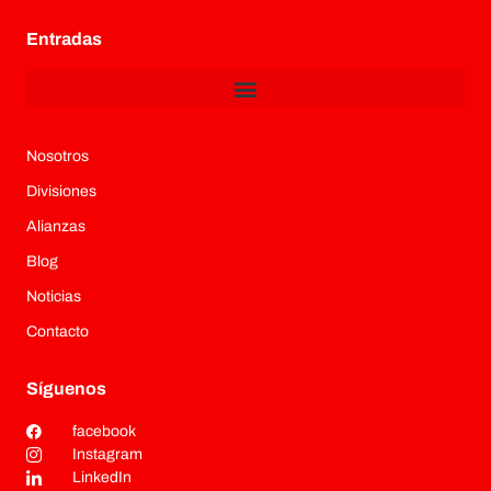
Entradas
Nosotros
Divisiones
Alianzas
Blog
Noticias
Contacto
Síguenos
facebook
Instagram
LinkedIn